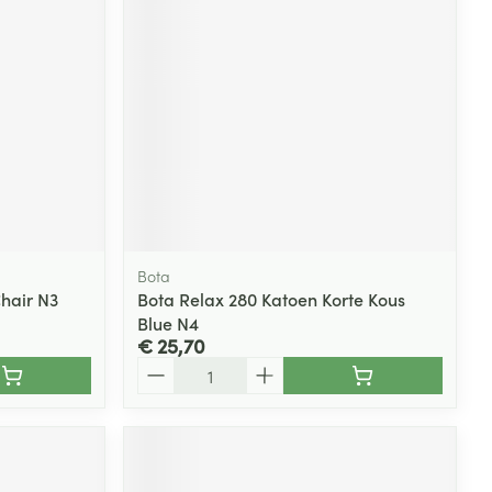
rende
Parfums en
geurproducten
Bota
Chair N3
Bota Relax 280 Katoen Korte Kous
Blue N4
€ 25,70
CBD
Aantal