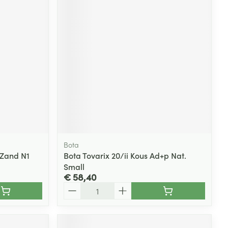
Bota
 Zand N1
Bota Tovarix 20/ii Kous Ad+p Nat.
Small
€ 58,40
Aantal