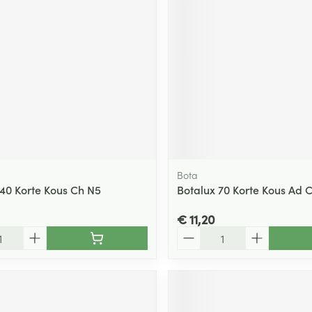
ging
Supplementen
Insectenwe
Mondmaskers
middelen
ssen
 -
id
d
Bota
140 Korte Kous Ch N5
Botalux 70 Korte Kous Ad 
€ 11,20
Zelfbruiner
Scheren
Aantal