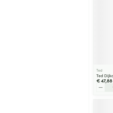
Ted
Ted Dijko
€ 47,88
Aantal