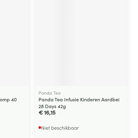
rende
Parfums en
geurproducten
Panda Tea
CBD
 Comp 40
Panda Tea Infusie Kinderen Aardbei
28 Days 42g
€ 16,15
Niet beschikbaar