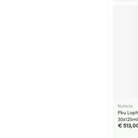
Nutricia
Pku Loph
30x125ml
€ 513,0