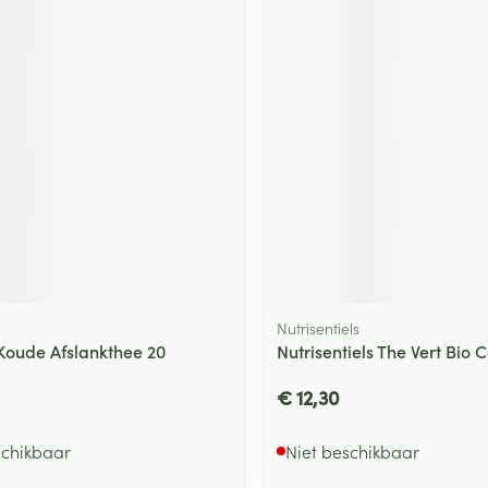
ging
Supplementen
Insectenwe
Mondmaskers
middelen
ssen
 -
id
d
Nutrisentiels
Zelfbruiner
Scheren
 Koude Afslankthee 20
Nutrisentiels The Vert Bio
€ 12,30
schikbaar
Niet beschikbaar