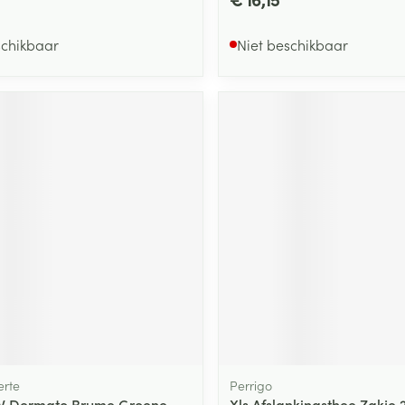
schikbaar
Niet beschikbaar
rte
Perrigo
V Dermato Brume Groene
Xls Afslankingsthee Zakje 