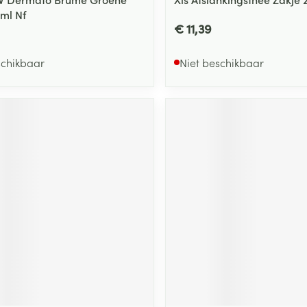
ml Nf
€ 11,39
schikbaar
Niet beschikbaar