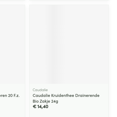
Caudalie
en 20 F.z.
Caudalie Kruidenthee Drainerende
Bio Zakje 24g
€ 14,40