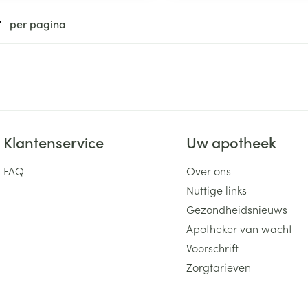
ging
Supplementen
Insectenwe
per pagina
Mondmaskers
middelen
ssen
 -
id
d
Klantenservice
Uw apotheek
FAQ
Over ons
Nuttige links
Gezondheidsnieuws
Zelfbruiner
Scheren
Apotheker van wacht
Voorschrift
Zorgtarieven