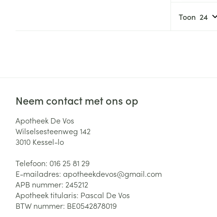
Haar
Gezichtsverzor
Toon
Pillendozen en
accessoires
Pigmentstoorni
Gevoelige huid
geïrriteerde hu
Gemengde hui
Doffe huid
Neem contact met ons op
Toon meer
Apotheek De Vos
Wilselsesteenweg 142
3010
Kessel-lo
Snurken
Telefoon:
016 25 81 29
E-mailadres:
apotheekdevos@
gmail.com
APB nummer:
245212
Apotheek titularis:
Pascal De Vos
BTW nummer:
BE0542878019