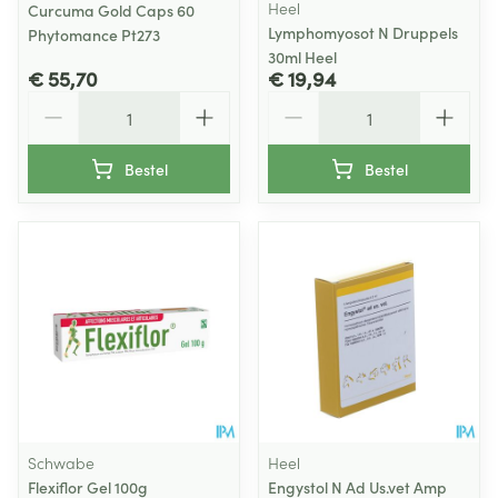
Heel
Curcuma Gold Caps 60
Lymphomyosot N Druppels
Phytomance Pt273
30ml Heel
€ 55,70
€ 19,94
Aantal
Aantal
Bestel
Bestel
Schwabe
Heel
Flexiflor Gel 100g
Engystol N Ad Us.vet Amp