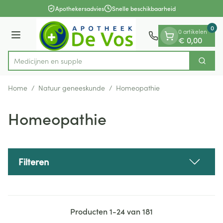
Dia 1 van 1
Ga naar de inhoud
Apothekersadvies
Snelle beschikbaarheid
0
0 artikelen
Menu
€ 0,00
M
Zoek
Product, merk, categorie...
Home
/
Natuur geneeskunde
/
Homeopathie
Homeopathie
Filteren
Producten
1
-
24
van
181