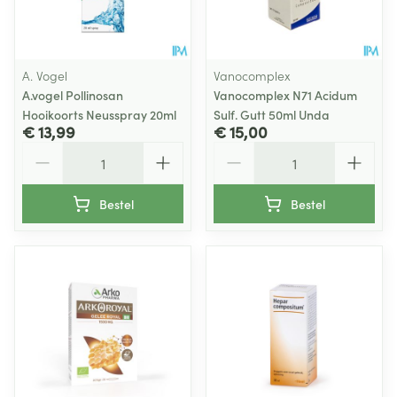
A. Vogel
Vanocomplex
A.vogel Pollinosan
Vanocomplex N71 Acidum
Hooikoorts Neusspray 20ml
Sulf. Gutt 50ml Unda
€ 13,99
€ 15,00
Aantal
Aantal
Bestel
Bestel