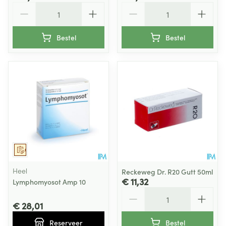
Aantal
Aantal
Bestel
Bestel
Op voorschrift
Heel
Reckeweg Dr. R20 Gutt 50ml
€ 11,32
Lymphomyosot Amp 10
Aantal
€ 28,01
Reserveer
Bestel