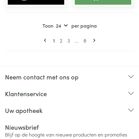
Toon
per pagina
Pagina's
U lees momenteel pagina
Pagina
Pagina
Pagina
1
2
3
...
8
Neem contact met ons op
Klantenservice
Uw apotheek
Nieuwsbrief
Blijf op de hoogte van nieuwe producten en promoties