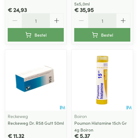
5x5,0ml
€ 24,93
€ 35,95
Aantal
Aantal
Bestel
Bestel
Reckeweg
Boiron
Reckeweg Dr. R58 Gutt 50ml
Poumon Histamine 15ch Gr
4g Boiron
€ 11,32
€ 5,37