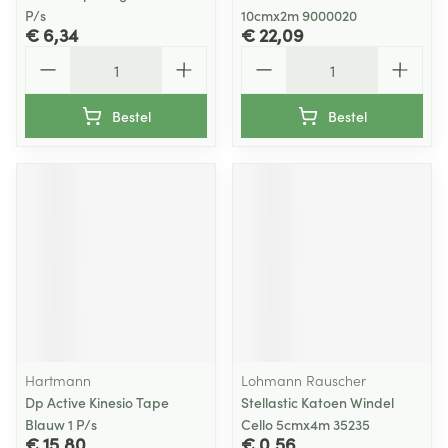
P/s
10cmx2m 9000020
€ 6,34
€ 22,09
Aantal
Aantal
Bestel
Bestel
Hartmann
Lohmann Rauscher
Dp Active Kinesio Tape
Stellastic Katoen Windel
Blauw 1 P/s
Cello 5cmx4m 35235
€ 15,80
€ 0,56