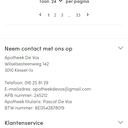
Toon
per pagina
Pagina's
U lees momenteel pagina
Pagina
Pagina
Pagina
1
2
3
...
33
Neem contact met ons op
Apotheek De Vos
Wilselsesteenweg 142
3010
Kessel-lo
Telefoon:
016 25 81 29
E-mailadres:
apotheekdevos@
gmail.com
APB nummer:
245212
Apotheek titularis:
Pascal De Vos
BTW nummer:
BE0542878019
Klantenservice