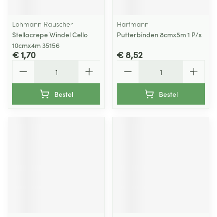
Lohmann Rauscher
Hartmann
Stellacrepe Windel Cello
Putterbinden 8cmx5m 1 P/s
10cmx4m 35156
€ 1,70
€ 8,52
Aantal
Aantal
Bestel
Bestel