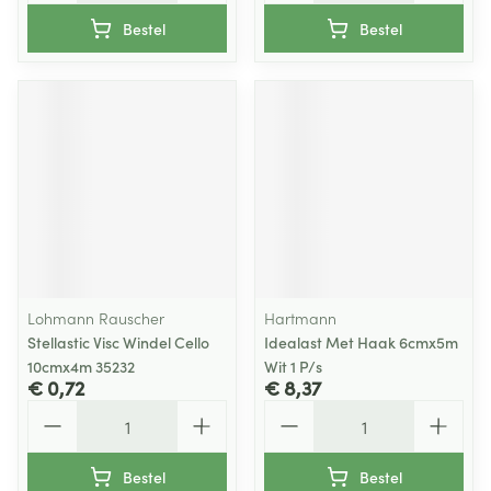
Bestel
Bestel
Lohmann Rauscher
Hartmann
Stellastic Visc Windel Cello
Idealast Met Haak 6cmx5m
10cmx4m 35232
Wit 1 P/s
€ 0,72
€ 8,37
Aantal
Aantal
Bestel
Bestel