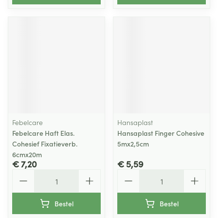
Febelcare
Hansaplast
Febelcare Haft Elas.
Hansaplast Finger Cohesive
Cohesief Fixatieverb.
5mx2,5cm
6cmx20m
€ 7,20
€ 5,59
Aantal
Aantal
Bestel
Bestel