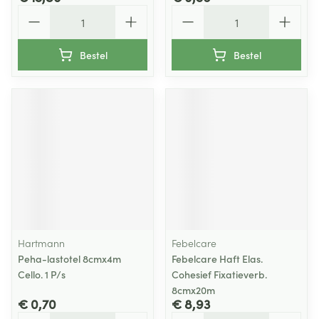
Aantal
Aantal
Bestel
Bestel
Hartmann
Febelcare
Peha-lastotel 8cmx4m
Febelcare Haft Elas.
Cello. 1 P/s
Cohesief Fixatieverb.
8cmx20m
€ 0,70
€ 8,93
Aantal
Aantal