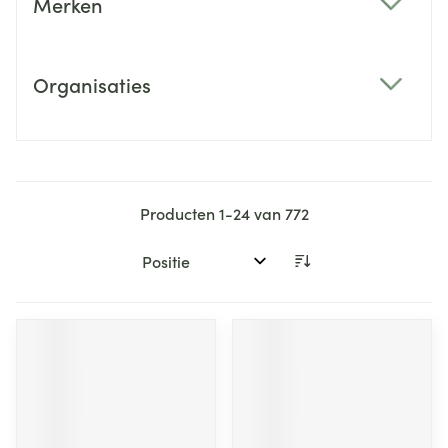
Merken
filter
Organisaties
filter
Producten
1
-
24
van
772
Sorteer op: