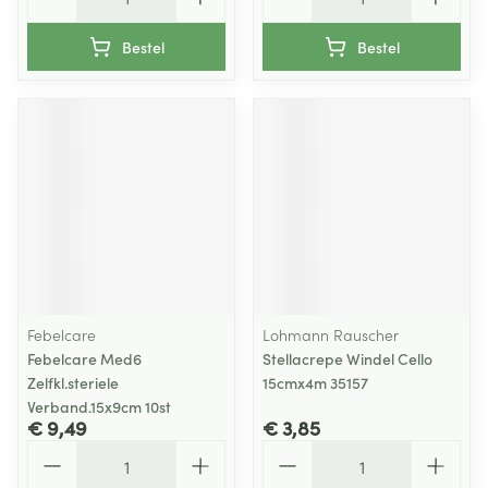
Bestel
Bestel
Febelcare
Lohmann Rauscher
Febelcare Med6
Stellacrepe Windel Cello
Zelfkl.steriele
15cmx4m 35157
Verband.15x9cm 10st
€ 9,49
€ 3,85
Aantal
Aantal