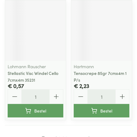
Lohmann Rauscher
Hartmann
Stellastic Visc Windel Cello
Tensocrepe 85gr 7cmx4m 1
7cmx4m 35231
P/s
€ 0,57
€ 2,23
Aantal
Aantal
Bestel
Bestel