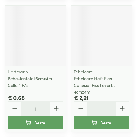
Hartmann
Febelcare
Peha-lastotel 6cmx4m
Febelcare Haft Elas.
Cello. 1 P/s
Cohesief Fixatieverb.
4cmx4m
€ 0,68
€ 2,21
Aantal
Aantal
Bestel
Bestel