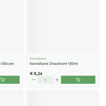
Toon meer
Diagnosetesten en
stress
Vlooien en teken
meetapparatuur
Oren
Mond en keel
Alcoholtest
g
Oordopjes
Zuigtabletten
herapie -
Mond, muil of snavel
Bloeddrukmeter
ls
en -druppels
Oorreiniging
Spray - oplossing
Cholesteroltest
zen
Oordruppels
Hartslagmeter
ulpmiddelen
Sanodiane
Toon meer
 Silicum
Sanodiane Dissolvant 100ml
€ 6,24
Aantal
erming
Hygiëne
Ergonomie
ning en -
Aambeien
s
Bad en douche
Ademhaling en zuurstof
je
Badkamer