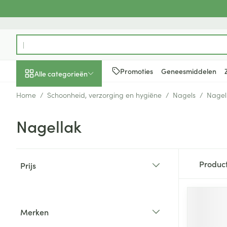
Ga naar de inhoud
Product, merk, categorie...
Promoties
Geneesmiddelen
Alle categorieën
Home
/
Schoonheid, verzorging en hygiëne
/
Nagels
/
Nagel
Promoties
Nagellak
Schoonheid, verzorging
Haar en Hoofd
Afslanken
Zwangerschap
Geheugen
Aromatherapie
Lenzen en brill
Insecten
Maag darm ste
en hygiëne
Toon submenu voor Schoonheid
Kammen - ont
Maaltijdverva
Zwangerschaps
Verstuiver
Lensproducten
Verzorging ins
Maagzuur
Doorgaan naar productlijst
Dieet, voeding en
Seksualiteit
Beschadigd ha
Eetlustremmer
Borstvoeding
Essentiële oliën
Brillen
Anti insecten
Lever, galblaas
Produc
Prijs
vitamines
hoofdirritatie
pancreas
filter
Toon submenu voor Dieet, voe
Platte buik
Lichaamsverzo
Complex - com
Teken tang of p
Styling - spray 
Braken
Vetverbranders
Vitamines en 
Zwangerschap en
Zware benen
kinderen
Verzorging
Laxeermiddele
Merken
Toon submenu voor Zwangersc
Toon meer
Toon meer
filter
Oligo-element
Honden
Toon meer
Toon meer