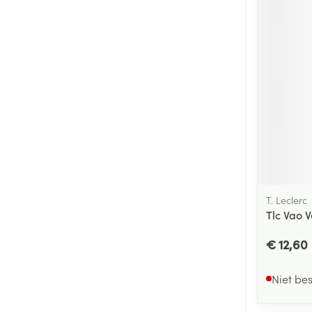
T. Leclerc
Tlc Vao 
€ 12,60
Niet be