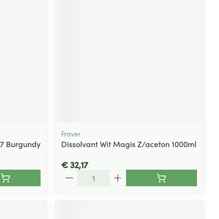
rende
Parfums en
geurproducten
Fraver
 57 Burgundy
Dissolvant Wit Magis Z/aceton 1000ml
CBD
€ 32,17
Aantal