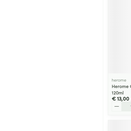
Haar
Gezichtsverzor
Pillendozen en
accessoires
Pigmentstoorni
Gevoelige huid
geïrriteerde hu
Gemengde hui
Doffe huid
Toon meer
herome
Herome C
120ml
Snurken
€ 13,00
Aantal