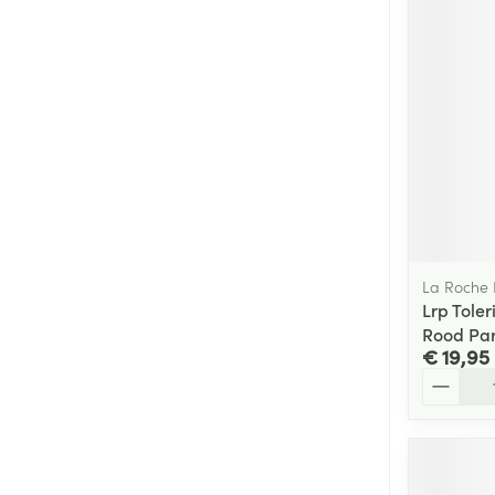
Zuurstof
Eelt
Eksteroog - lik
Ademhalingsste
Toon meer
Spieren en gew
Specifiek voor
Naalden en spu
Lichaamsverzo
Infecties
Spuiten
Deodorant
La Roche
Oplossing voor 
Lrp Tole
Gezichtsverzor
Rood Par
Naalden
Luizen
€ 19,95
Naalden voor i
Aantal
pennaalden
Diagnostica
Toon meer