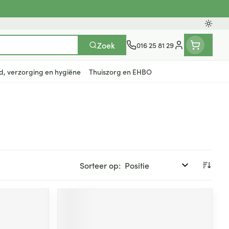
Oversc
Zoek
016 25 81 29
Klant menu
d, verzorging en hygiëne
Thuiszorg en EHBO
n
ten
ts
Handen
Voedingstherapie &
Zicht
Gemmotherapie
Incontinentie
Paarden
Mineralen, vitaminen en
en
welzijn
tonica
eren
Handverzorging
Onderleggers
Ogen
Mineralen
gewrichten
Steunkousen
n
apslingerie
Handhygiëne
Luierbroekje
Sorteer op:
en - detox
Neus
Vitaminen
en hygiëne
Manicure & pedicure
Inlegverband
Keel
en supplementen
Incontinentieslips
Botten, spieren en
Toon meer
gewrichten
armtetherapie
ogels
Fytotherapie
Wondzorg