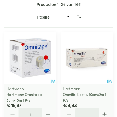
Producten
1
-
24
van
166
Sorteer op:
Hartmann
Hartmann
Hartmann Omnitape
Omnifix Elastic. 10cmx2m 1
5cmx10m 1 P/s
P/s
€ 15,37
€ 4,43
Aantal
Aantal