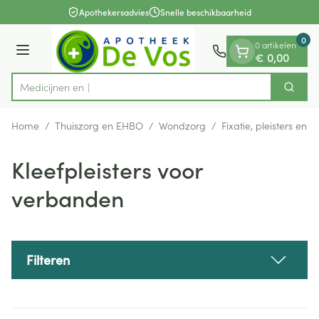
Dia 1 van 1
Ga naar de inhoud
Apothekersadvies
Snelle beschikbaarheid
0
0 artikelen
Menu
€ 0,00
Zoek
Product, merk, categorie...
Home
/
Thuiszorg en EHBO
/
Wondzorg
/
Fixatie, pleisters en s
Kleefpleisters voor
verbanden
Filteren