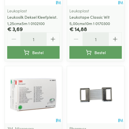
Leukoplast
Leukoplast
Leukosilk Deksel Kleefpleist.
Leukotape Classic Wit
1,25cmx5m 1 0102100
5,00cmx10m 1 0170300
€ 3,69
€ 14,88
Aantal
Aantal
Bestel
Bestel
3M, Micropore
Pharmex