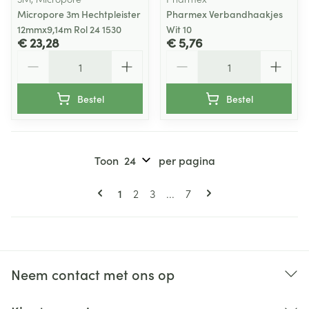
Micropore 3m Hechtpleister
Pharmex Verbandhaakjes
12mmx9,14m Rol 24 1530
Wit 10
€ 23,28
€ 5,76
Aantal
Aantal
Bestel
Bestel
Toon
per pagina
Pagina's
U lees momenteel pagina
Pagina
Pagina
Pagina
1
2
3
...
7
Neem contact met ons op