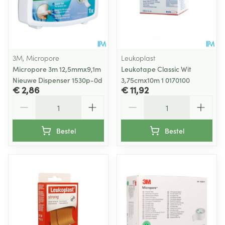
3M, Micropore
Leukoplast
Micropore 3m 12,5mmx9,1m
Leukotape Classic Wit
Nieuwe Dispenser 1530p-0d
3,75cmx10m 1 0170100
€ 2,86
€ 11,92
Aantal
Aantal
Bestel
Bestel