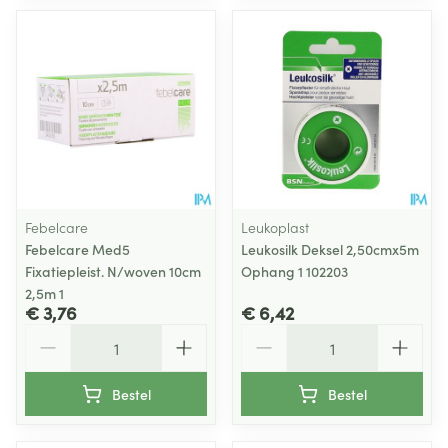
Febelcare
Leukoplast
Febelcare Med5
Leukosilk Deksel 2,50cmx5m
Fixatiepleist. N/woven 10cm
Ophang 1 102203
2,5m 1
€ 3,76
€ 6,42
Aantal
Aantal
Bestel
Bestel