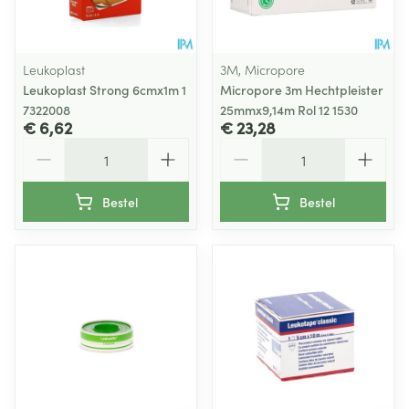
Leukoplast
3M, Micropore
Leukoplast Strong 6cmx1m 1
Micropore 3m Hechtpleister
7322008
25mmx9,14m Rol 12 1530
€ 6,62
€ 23,28
Aantal
Aantal
Bestel
Bestel