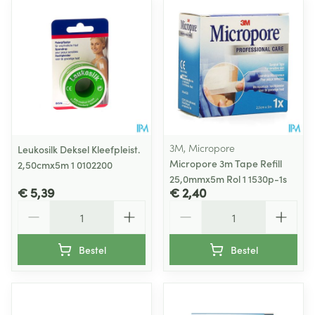
3M, Micropore
Leukosilk Deksel Kleefpleist.
Micropore 3m Tape Refill
2,50cmx5m 1 0102200
25,0mmx5m Rol 1 1530p-1s
€ 5,39
€ 2,40
Aantal
Aantal
Bestel
Bestel