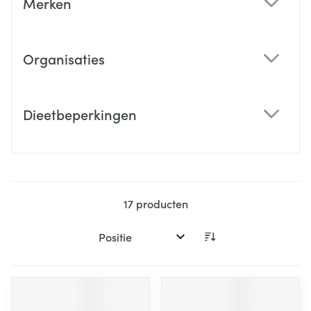
Merken
filter
Organisaties
filter
Dieetbeperkingen
filter
17
producten
Sorteer op: