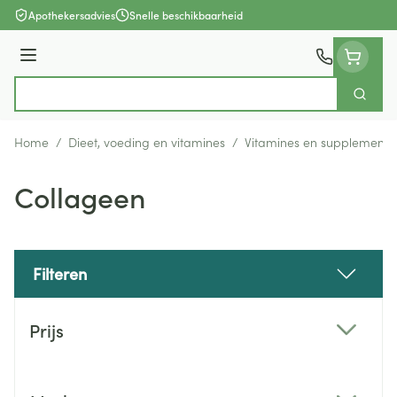
Ga naar de inhoud
Apothekersadvies
Snelle beschikbaarheid
Menu
Zoek
Product, merk, categorie...
Home
/
Dieet, voeding en vitamines
/
Vitamines en supplemente
Collageen
Filteren
Doorgaan naar productlijst
Prijs
filter