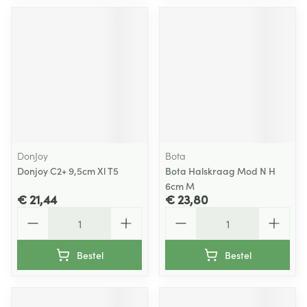
DonJoy
Bota
Donjoy C2+ 9,5cm Xl T5
Bota Halskraag Mod N H
6cm M
€ 21,44
€ 23,80
Aantal
Aantal
Bestel
Bestel