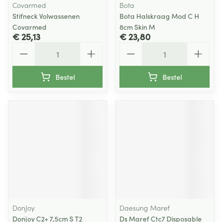
Covarmed
Bota
Stifneck Volwassenen
Bota Halskraag Mod C H
Covarmed
8cm Skin M
€ 25,13
€ 23,80
Aantal
Aantal
Bestel
Bestel
DonJoy
Daesung Maref
Donjoy C2+ 7,5cm S T2
Ds Maref Ctc7 Disposable