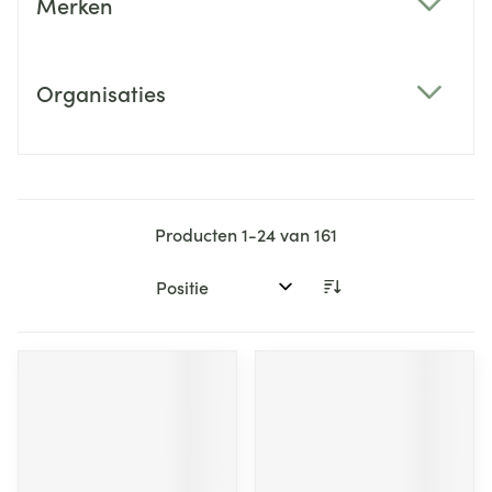
Merken
filter
Organisaties
filter
Producten
1
-
24
van
161
Sorteer op: