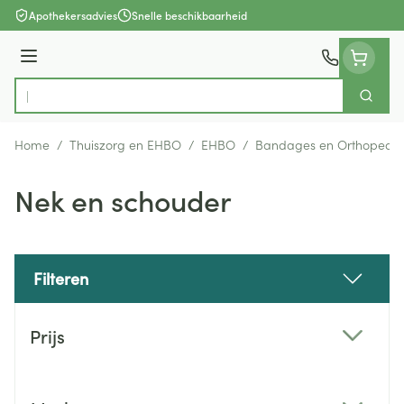
Ga naar de inhoud
Apothekersadvies
Snelle beschikbaarheid
Menu
Zoek
Product, merk, categorie...
Home
/
Thuiszorg en EHBO
/
EHBO
/
Bandages en Orthopedie
Nek en schouder
Filteren
Doorgaan naar productlijst
Prijs
filter