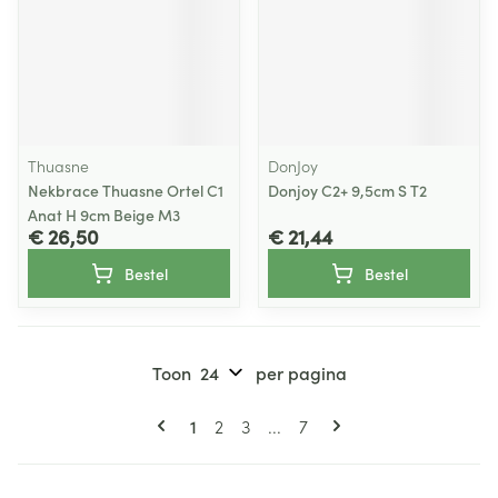
Thuasne
DonJoy
Nekbrace Thuasne Ortel C1
Donjoy C2+ 9,5cm S T2
Anat H 9cm Beige M3
€ 26,50
€ 21,44
Bestel
Bestel
Toon
per pagina
Pagina's
U lees momenteel pagina
Pagina
Pagina
Pagina
1
2
3
...
7