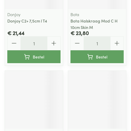
DonJoy
Bota
Donjoy C2+ 7,5cm l T4
Bota Halskraag Mod C H
10cm Skin M
€ 21,44
€ 23,80
Aantal
Aantal
Bestel
Bestel