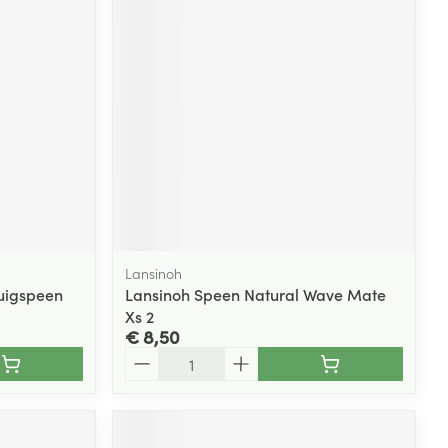
rende
Parfums en
geurproducten
Lansinoh
Zuigspeen
Lansinoh Speen Natural Wave Mate
Xs 2
CBD
€ 8,50
Aantal