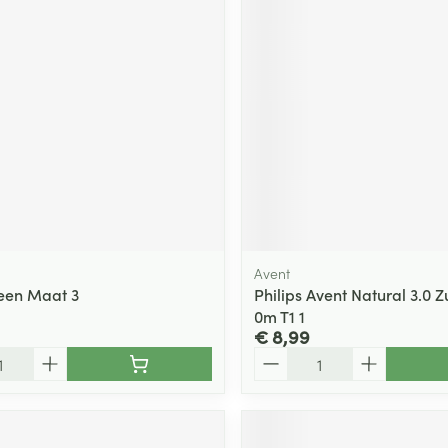
ging
Supplementen
Insectenwe
Mondmaskers
middelen
ssen
 -
id
d
Avent
en Maat 3
Philips Avent Natural 3.0 
0m T1 1
Zelfbruiner
Scheren
€ 8,99
Aantal