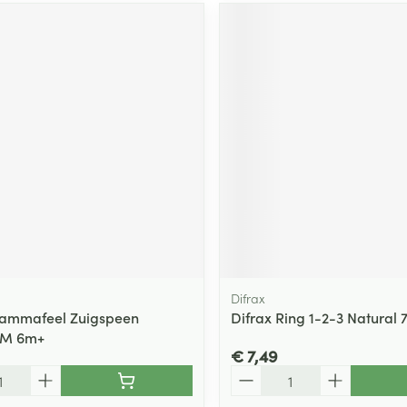
Difrax
Mammafeel Zuigspeen
Difrax Ring 1-2-3 Natural 
 M 6m+
€ 7,49
Aantal