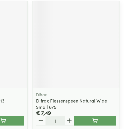
Difrax
713
Difrax Flessenspeen Natural Wide
Small 675
€ 7,49
Aantal