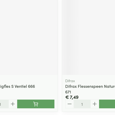
Difrax
igfles S Ventiel 666
Difrax Flessenspeen Natur
671
€ 7,49
Aantal