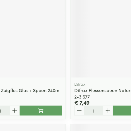
Difrax
 Zuigfles Glas + Speen 240ml
Difrax Flessenspeen Natur
2-3 677
€ 7,49
Aantal