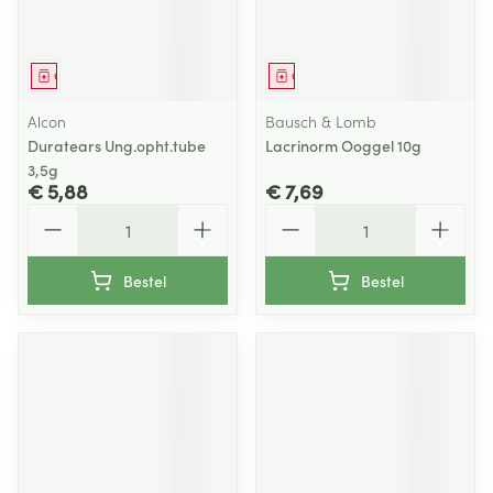
Geneesmiddel
Geneesmiddel
Alcon
Bausch & Lomb
Duratears Ung.opht.tube
Lacrinorm Ooggel 10g
3,5g
€ 5,88
€ 7,69
Aantal
Aantal
Bestel
Bestel