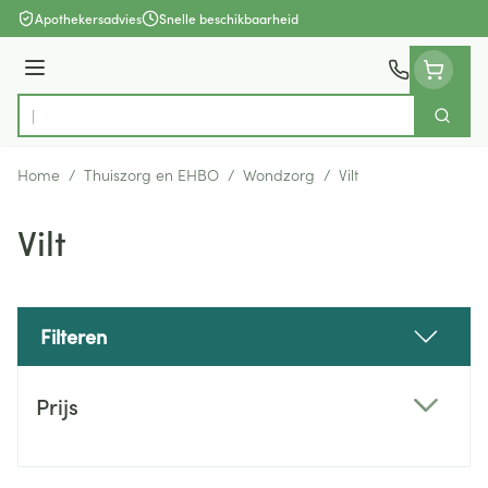
Ga naar de inhoud
Apothekersadvies
Snelle beschikbaarheid
Menu
Zoek
Product, merk, categorie...
Home
/
Thuiszorg en EHBO
/
Wondzorg
/
Vilt
Vilt
Filteren
Doorgaan naar productlijst
Prijs
filter