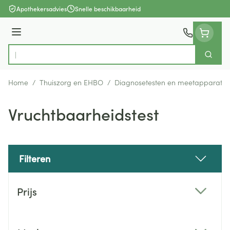
Ga naar de inhoud
Apothekersadvies
Snelle beschikbaarheid
Menu
Zoek
Product, merk, categorie...
Home
/
Thuiszorg en EHBO
/
Diagnosetesten en meetapparatuu
Vruchtbaarheidstest
Filteren
Doorgaan naar productlijst
Prijs
filter