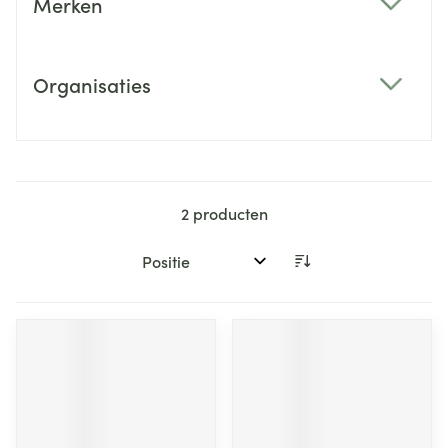
Merken
filter
Organisaties
filter
2
producten
Sorteer op: