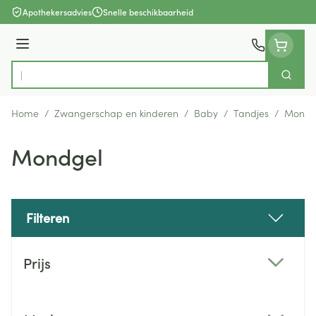
Ga naar de inhoud
Apothekersadvies
Snelle beschikbaarheid
Menu
Zoek
Product, merk, categorie...
Home
/
Zwangerschap en kinderen
/
Baby
/
Tandjes
/
Mondg
Mondgel
Filteren
Doorgaan naar productlijst
Prijs
filter