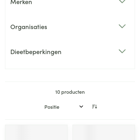
Merken
filter
Organisaties
filter
Dieetbeperkingen
filter
10
producten
Sorteer op: