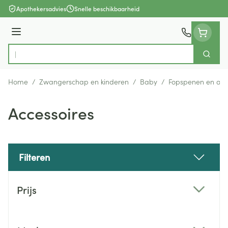
Ga naar de inhoud
Apothekersadvies
Snelle beschikbaarheid
Menu
Zoek
Product, merk, categorie...
Home
/
Zwangerschap en kinderen
/
Baby
/
Fopspenen en acc
Accessoires
Filteren
Doorgaan naar productlijst
Prijs
filter