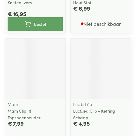
Knitted Ivory
Hout Stof
€ 6,99
€ 16,95
Niet beschikbaar
Bestel
Mam
Luc & Léa
Mam Clip It!
Luc&lea Clip + Ketting
Fopspeenhouder
Schaap
€ 7,99
€ 4,95