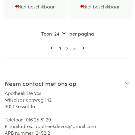
Niet beschikbaar
Niet beschikbaar
Toon
per pagina
Pagina's
U lees momenteel pagina
Pagina
Pagina
1
2
3
Neem contact met ons op
Apotheek De Vos
Wilselsesteenweg 142
3010
Kessel-lo
Telefoon:
016 25 81 29
E-mailadres:
apotheekdevos@
gmail.com
APB nummer:
245212