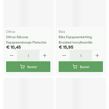
Difrax
Bibs
Difrax Silicone
Bibs Fopspeenketting
Fopspeendoosje Pistachio
Braided Ivory&vanilla
€ 10,45
€ 15,95
Aantal
Aantal
Bestel
Bestel