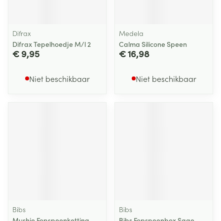
Difrax
Medela
Difrax Tepelhoedje M/l 2
Calma Silicone Speen
€ 9,95
€ 16,98
Niet beschikbaar
Niet beschikbaar
Bibs
Bibs
Mushie Fopspeenketting
Bibs Fopspeenbox Sage