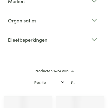
Merken
filter
Organisaties
filter
Dieetbeperkingen
filter
Producten
1
-
24
van
64
Sorteer op: