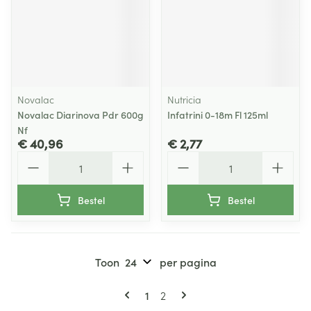
Novalac
Nutricia
Novalac Diarinova Pdr 600g
Infatrini 0-18m Fl 125ml
Nf
€ 40,96
€ 2,77
Aantal
Aantal
Bestel
Bestel
Toon
per pagina
Pagina's
U lees momenteel pagina
Pagina
1
2