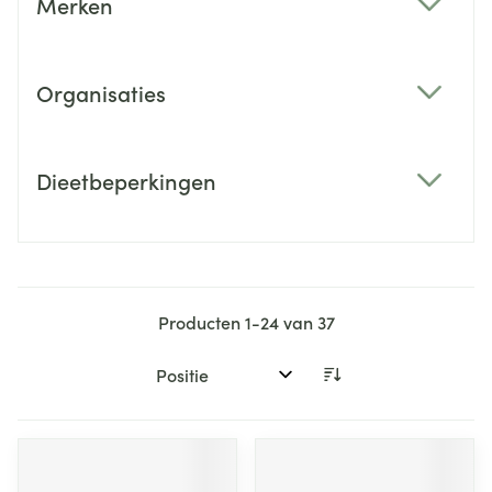
Merken
filter
Organisaties
filter
Dieetbeperkingen
filter
Producten
1
-
24
van
37
Sorteer op: