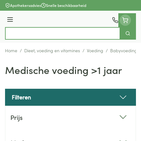
Ga naar de inhoud
Apothekersadvies
Snelle beschikbaarheid
Menu
Zoek
Product, merk, categorie...
Home
/
Dieet, voeding en vitamines
/
Voeding
/
Babyvoeding
Medische voeding >1 jaar
Filteren
Doorgaan naar productlijst
Prijs
filter