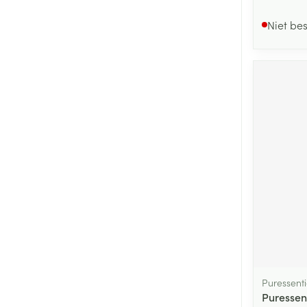
Niet be
Puressenti
Puressen