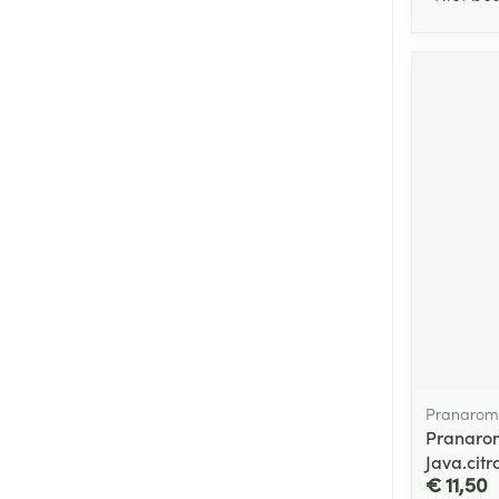
Pranarom
Pranarom
Java.citr
€ 11,50