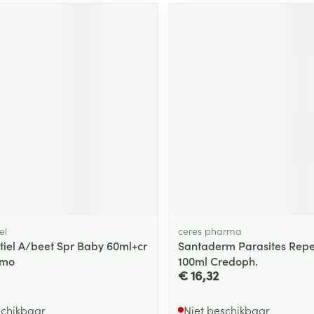
ging
Supplementen
Insectenwe
Mondmaskers
middelen
ssen
 -
id
d
Zelfbruiner
Scheren
el
ceres pharma
tiel A/beet Spr Baby 60ml+cr
Santaderm Parasites Repe
omo
100ml Credoph.
€ 16,32
schikbaar
Niet beschikbaar