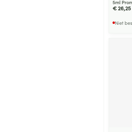
5ml Pro
€ 26,25
Niet be