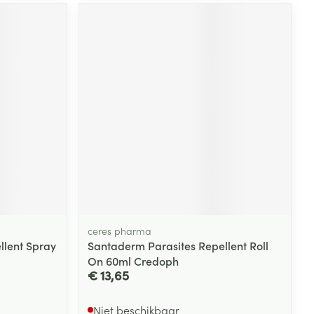
rende
Parfums en
geurproducten
CBD
ceres pharma
llent Spray
Santaderm Parasites Repellent Roll
On 60ml Credoph
€ 13,65
Niet beschikbaar