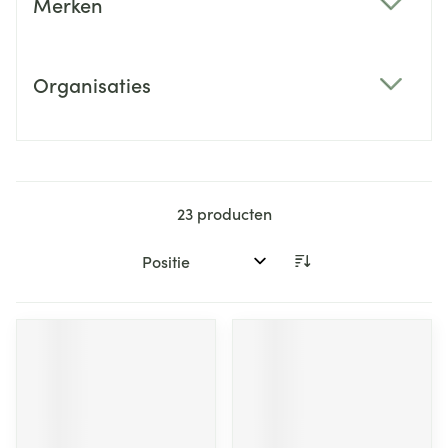
Merken
filter
Organisaties
filter
23
producten
Sorteer op: