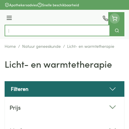
Ga naar de inhoud
Apothekersadvies
Snelle beschikbaarheid
Menu
Zoek
Product, merk, categorie...
Home
/
Natuur geneeskunde
/
Licht- en warmtetherapie
Licht- en warmtetherapie
Filteren
Doorgaan naar productlijst
Prijs
filter