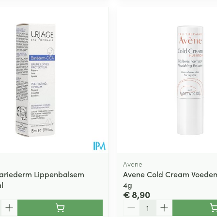
Avene
Bariederm Lippenbalsem
Avene Cold Cream Voedend
l
4g
€ 8,90
Aantal