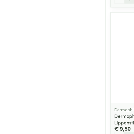
Dermophi
Dermophi
Lippensti
€ 9,50