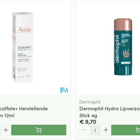
Dermophil
calfate+ Herstellende
Dermophil Hydra Lipverzo
m 12ml
Stick 4g
€ 9,70
Aantal