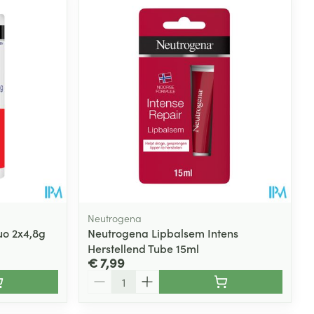
rende
Parfums en
geurproducten
Neutrogena
uo 2x4,8g
Neutrogena Lipbalsem Intens
Herstellend Tube 15ml
CBD
€ 7,99
Aantal