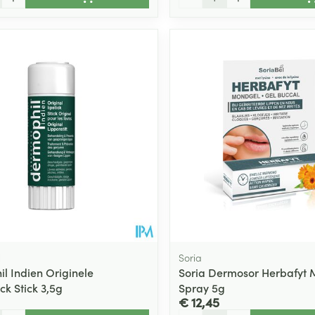
l
Soria
l Indien Originele
Soria Dermosor Herbafyt
ck Stick 3,5g
Spray 5g
€ 12,45