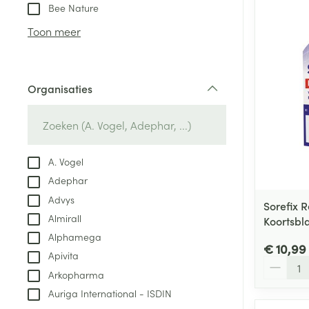
Aerosol toestel
kloven
Tabletten
Bee Nature
Aerosol access
Blaren
Creme, gel en 
Toon meer
Zuurstof
Eelt
Eksteroog - lik
Ademhalingsste
Organisaties
Toon meer
filter
Spieren en gew
Specifiek voor
A. Vogel
Naalden en spu
Adephar
Lichaamsverzo
Infecties
Advys
Spuiten
Sorefix 
Deodorant
Almirall
Koortsbl
Oplossing voor 
Gezichtsverzor
Alphamega
Naalden
€ 10,99
Luizen
Apivita
Aantal
Naalden voor i
Arkopharma
pennaalden
Auriga International - ISDIN
Diagnostica