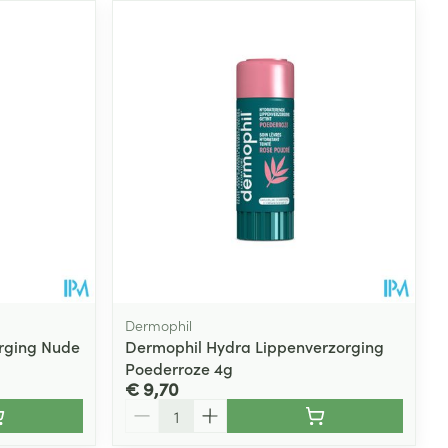
Dermophil
rging Nude
Dermophil Hydra Lippenverzorging
Poederroze 4g
€ 9,70
Aantal