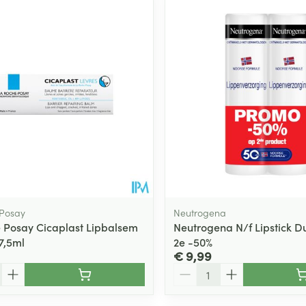
Toon meer
ging
Supplementen
Insectenwe
Mondmaskers
middelen
ssen
 -
id
d
 Posay
Neutrogena
 Posay Cicaplast Lipbalsem
Neutrogena N/f Lipstick D
7,5ml
2e -50%
Zelfbruiner
Scheren
€ 9,99
Aantal