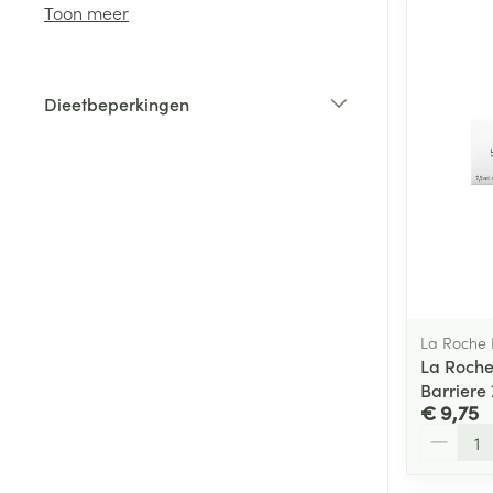
Toon meer
Toon meer
Haar
Gezichtsverzor
Dieetbeperkingen
Pillendozen en
filter
accessoires
Pigmentstoorni
Gevoelige huid
geïrriteerde hu
Gemengde hui
Doffe huid
Toon meer
La Roche
La Roche
Barriere 
Snurken
€ 9,75
Aantal