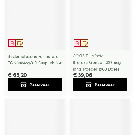
Geneesmiddel
Op voorschrift
Geneesmiddel
Op voorschrift
COVIS PHARMA
Beclometasone Formoterol
Bretaris Genuair 322mcg
EG 200Mcg/6D Susp Inh.360
Inhal Poeder 1x60 Doses
€ 65,20
€ 39,06
Reserveer
Reserveer