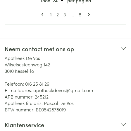
Toon
per pagina
Pagina's
U lees momenteel pagina
Pagina
Pagina
Pagina
1
2
3
...
8
Neem contact met ons op
Apotheek De Vos
Wilselsesteenweg 142
3010
Kessel-lo
Telefoon:
016 25 81 29
E-mailadres:
apotheekdevos@
gmail.com
APB nummer:
245212
Apotheek titularis:
Pascal De Vos
BTW nummer:
BE0542878019
Klantenservice