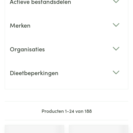
Actieve bestandsdelen
filter
Merken
filter
Organisaties
filter
Dieetbeperkingen
filter
Producten
1
-
24
van
188