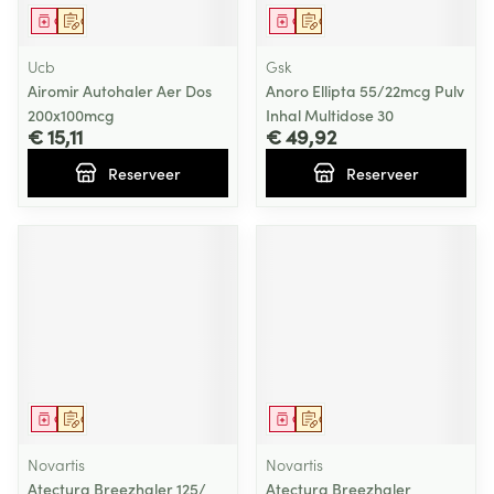
Geneesmiddel
Op voorschrift
Geneesmiddel
Op voorschrift
Ucb
Gsk
Airomir Autohaler Aer Dos
Anoro Ellipta 55/22mcg Pulv
200x100mcg
Inhal Multidose 30
€ 15,11
€ 49,92
Reserveer
Reserveer
Geneesmiddel
Op voorschrift
Geneesmiddel
Op voorschrift
Novartis
Novartis
Atectura Breezhaler 125/
Atectura Breezhaler