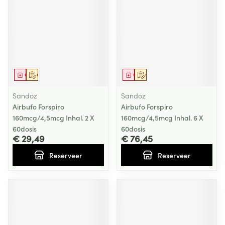
Geneesmiddel
Op voorschrift
Geneesmiddel
Op voorschrift
Sandoz
Sandoz
Airbufo Forspiro
Airbufo Forspiro
160mcg/4,5mcg Inhal. 2 X
160mcg/4,5mcg Inhal. 6 X
60dosis
60dosis
€ 29,49
€ 76,45
Reserveer
Reserveer