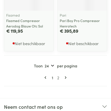
Fisamed
Pari
Fisamed Compressor
Pari Boy Pro Compressor
Aerodog Blauw Otc Sol
Henrotech
€ 119,95
€ 395,89
Niet beschikbaar
Niet beschikbaar
Toon
per pagina
Pagina's
U lees momenteel pagina
Pagina
1
2
Neem contact met ons op