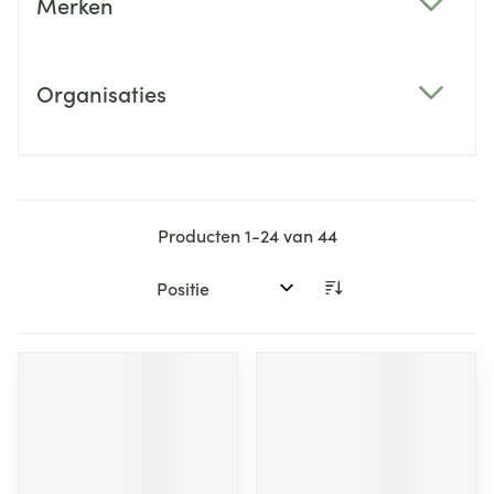
Merken
filter
Organisaties
filter
Producten
1
-
24
van
44
Sorteer op: