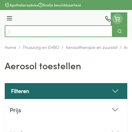
Ga naar de inhoud
Apothekersadvies
Snelle beschikbaarheid
Menu
Zoek
Product, merk, categorie...
Home
/
Thuiszorg en EHBO
/
Aerosoltherapie en zuurstof
/
Aero
Aerosol toestellen
Filteren
Doorgaan naar productlijst
Prijs
filter