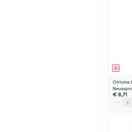
Genees
Otrivin
Neusspra
€ 9,71
Aantal