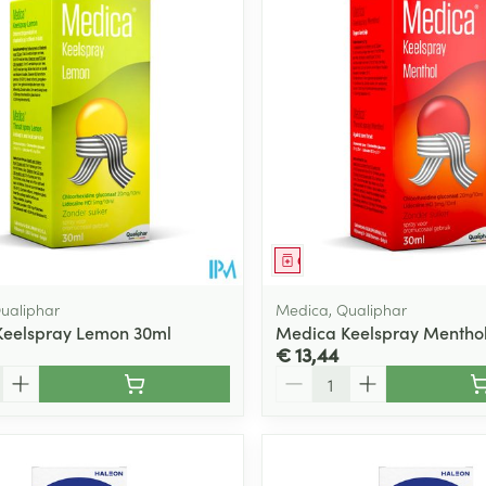
middel
Geneesmiddel
ualiphar
Medica, Qualiphar
Keelspray Lemon 30ml
Medica Keelspray Mentho
€ 13,44
Aantal