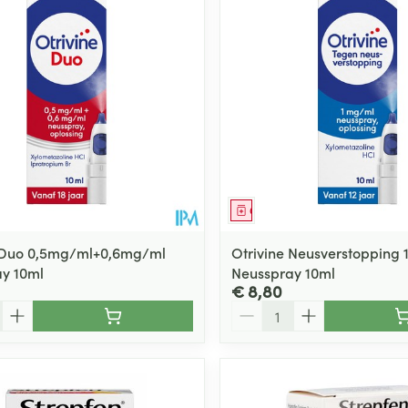
middel
Geneesmiddel
e Duo 0,5mg/ml+0,6mg/ml
Otrivine Neusverstopping
y 10ml
Neusspray 10ml
€ 8,80
Aantal