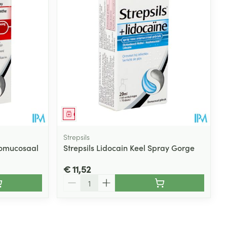
Geneesmiddel
Strepsils
romucosaal
Strepsils Lidocain Keel Spray Gorge
€ 11,52
Aantal