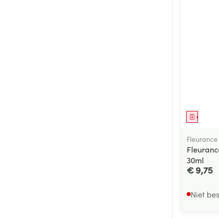
Genees
Fleurance
Fleuranc
30ml
€ 9,75
Niet be