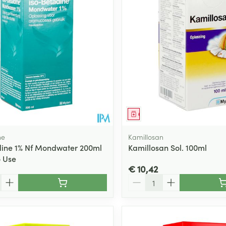
Toon meer
ging
Supplementen
Insectenwe
Mondmaskers
middelen
ssen
 -
id
d
middel
Geneesmiddel
ne
Kamillosan
dine 1% Nf Mondwater 200ml
Kamillosan Sol. 100ml
 Use
€ 10,42
Aantal
Zelfbruiner
Scheren