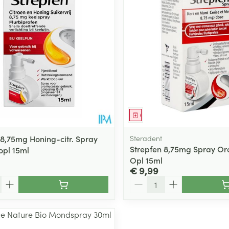
middel
Geneesmiddel
 8,75mg Honing-citr. Spray
Steradent
Strepfen 8,75mg Spray O
pl 15ml
Opl 15ml
€ 9,99
Aantal