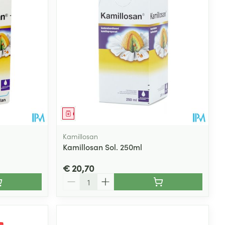
rende
Parfums en
geurproducten
Geneesmiddel
Kamillosan
Kamillosan Sol. 250ml
€ 20,70
Aantal
CBD