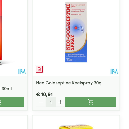
Geneesmiddel
Neo Golaseptine Keelspray 30g
l 30ml
€ 10,91
Aantal