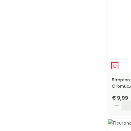
Genees
Strepfen
Oromuc.o
€ 9,99
Aantal