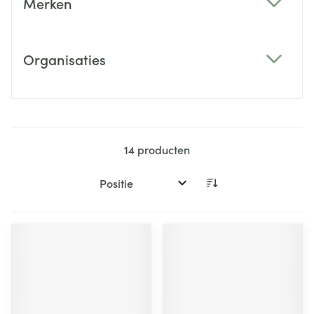
Merken
filter
Organisaties
filter
14
producten
Sorteer op: