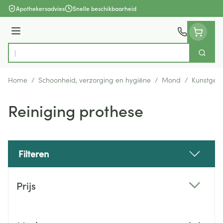
Ga naar de inhoud
Apothekersadvies
Snelle beschikbaarheid
Menu
Zoek
Product, merk, categorie...
Home
/
Schoonheid, verzorging en hygiëne
/
Mond
/
Kunstgebi
Reiniging prothese
Filteren
Doorgaan naar productlijst
Prijs
filter