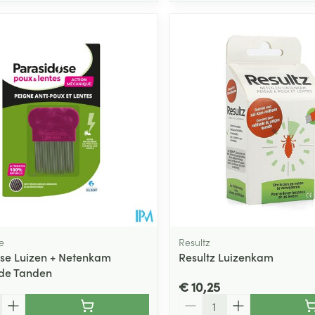
e
Resultz
se Luizen + Netenkam
Resultz Luizenkam
de Tanden
€ 10,25
Aantal