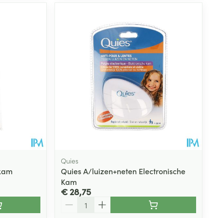
Quies
nkam
Quies A/luizen+neten Electronische
Kam
€ 28,75
Aantal