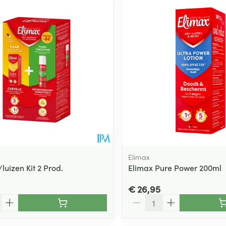
Toon meer
ging
Supplementen
Insectenwe
Mondmaskers
middelen
ssen
 -
id
d
Elimax
luizen Kit 2 Prod.
Elimax Pure Power 200ml
Zelfbruiner
Scheren
€ 26,95
Aantal