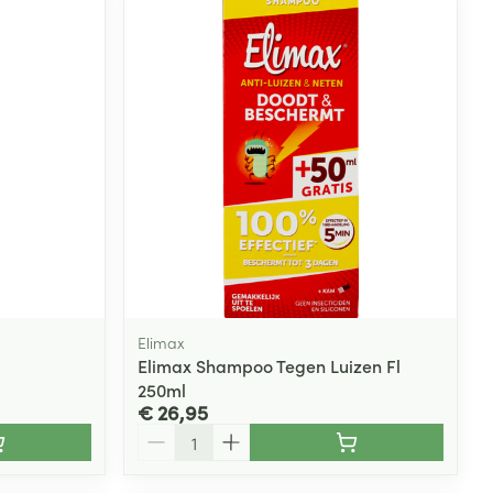
rende
Parfums en
geurproducten
Elimax
Elimax Shampoo Tegen Luizen Fl
250ml
CBD
€ 26,95
Aantal