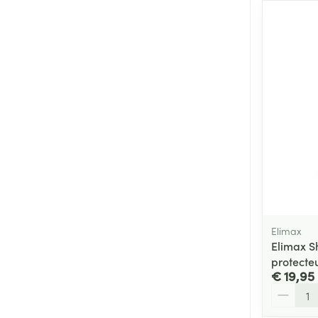
Elimax
Elimax S
protecte
€ 19,95
Aantal