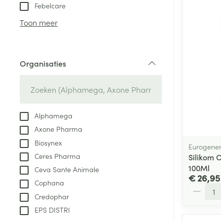
Aerosol toestel
kloven
Tabletten
Febelcare
Aerosol access
Blaren
Creme, gel en 
Toon meer
Zuurstof
Eelt
Eksteroog - lik
Ademhalingsste
Organisaties
Toon meer
filter
Spieren en gew
Specifiek voor
Alphamega
Naalden en spu
Axone Pharma
Lichaamsverzo
Infecties
Biosynex
Spuiten
Eurogener
Deodorant
Ceres Pharma
Silikom 
Oplossing voor 
Gezichtsverzor
100Ml
Ceva Sante Animale
Naalden
€ 26,95
Luizen
Cophana
Aantal
Naalden voor i
Credophar
pennaalden
EPS DISTRI
Diagnostica