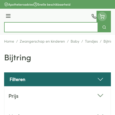
Ga naar de inhoud
Apothekersadvies
Snelle beschikbaarheid
Menu
Zoek
Product, merk, categorie...
Home
/
Zwangerschap en kinderen
/
Baby
/
Tandjes
/
Bijtring
Bijtring
Filteren
Doorgaan naar productlijst
Prijs
filter