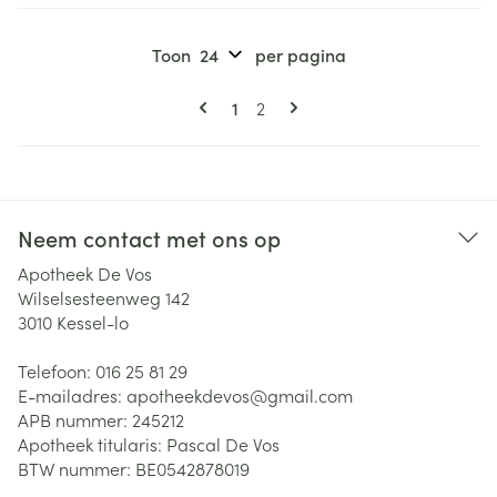
Toon
per pagina
Pagina's
U lees momenteel pagina
Pagina
1
2
Neem contact met ons op
Apotheek De Vos
Wilselsesteenweg 142
3010
Kessel-lo
Telefoon:
016 25 81 29
E-mailadres:
apotheekdevos@
gmail.com
APB nummer:
245212
Apotheek titularis:
Pascal De Vos
BTW nummer:
BE0542878019