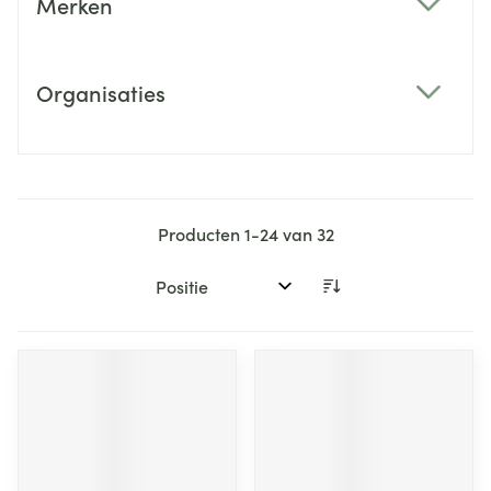
Merken
filter
Organisaties
filter
Producten
1
-
24
van
32
Sorteer op: