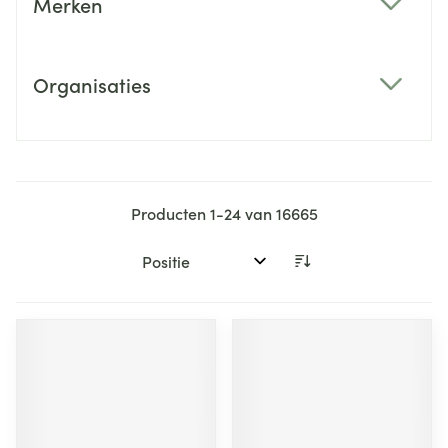
Merken
filter
Organisaties
filter
Producten
1
-
24
van
16665
Sorteer op: