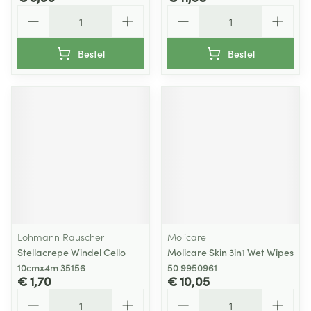
Aantal
Aantal
Bestel
Bestel
Lohmann Rauscher
Molicare
Stellacrepe Windel Cello
Molicare Skin 3in1 Wet Wipes
10cmx4m 35156
50 9950961
€ 1,70
€ 10,05
Aantal
Aantal