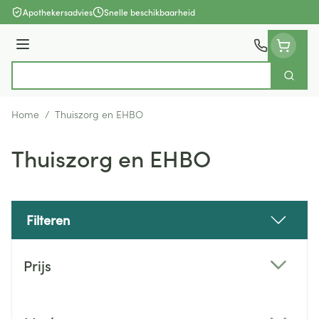
Ga naar de inhoud
Apothekersadvies
Snelle beschikbaarheid
Menu
Zoek
Product, merk, categorie...
Home
/
Thuiszorg en EHBO
Thuiszorg en EHBO
Filteren
Doorgaan naar productlijst
Prijs
filter