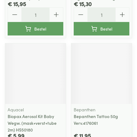
€ 15,95
€ 15,30
Aantal
Aantal
Bestel
Bestel
Aquacel
Bepanthen
Biopax Aerosol Kit Baby
Bepanthen Tattoo 50g
Wegw. (mask+verst+tube
Verv.4176061
2m) HS50180
€ 5,99
€ 11,95