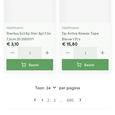
Hartmann
Hartmann
Sterilux Es3 Kp Ster 8pl 7,5x
Dp Active Kinesio Tape
7,5cm 20 2050171
Blauw 1 P/s
€ 3,10
€ 15,80
Aantal
Aantal
Bestel
Bestel
Toon
per pagina
Pagina's
U lees momenteel pagina
Pagina
Pagina
Pagina
1
2
3
...
695