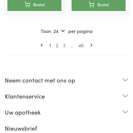
Bestel
Bestel
Toon
per pagina
Pagina's
U lees momenteel pagina
Pagina
Pagina
Pagina
1
2
3
...
46
Neem contact met ons op
Klantenservice
Uw apotheek
Nieuwsbrief