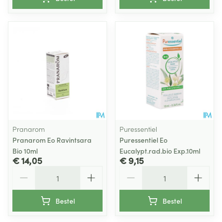
Pranarom
Puressentiel
Pranarom Eo Ravintsara
Puressentiel Eo
Bio 10ml
Eucalypt.rad.bio Exp.10ml
€ 14,05
€ 9,15
Aantal
Aantal
Bestel
Bestel