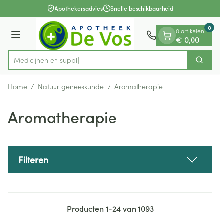
Dia 1 van 1
Ga naar de inhoud
Apothekersadvies
Snelle beschikbaarheid
0
0 artikelen
Menu
€ 0,00
M
Zoek
Product, merk, categorie...
Home
/
Natuur geneeskunde
/
Aromatherapie
Aromatherapie
Filteren
Producten
1
-
24
van
1093