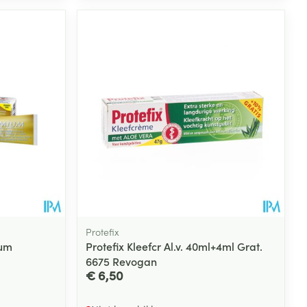
Protefix
ium
Protefix Kleefcr Al.v. 40ml+4ml Grat.
6675 Revogan
€ 6,50