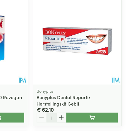
rende
Parfums en
geurproducten
Bonyplus
30 Revogan
Bonyplus Dental Reparfix
Herstellingskit Gebit
CBD
€ 62,10
Aantal