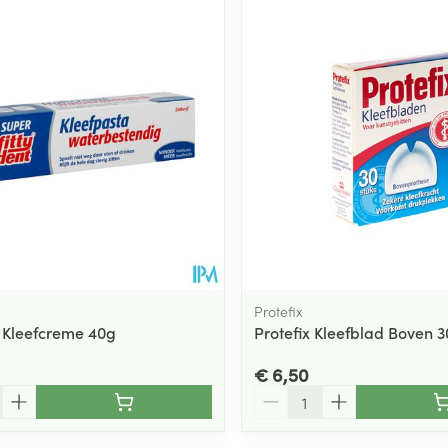
Toon meer
ging
Supplementen
Insectenwe
Mondmaskers
middelen
ssen
 -
id
d
Protefix
t Kleefcreme 40g
Protefix Kleefblad Boven 
Zelfbruiner
Scheren
€ 6,50
Aantal