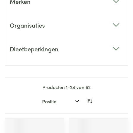
Merken
filter
Organisaties
filter
Dieetbeperkingen
filter
Producten
1
-
24
van
62
Sorteer op: