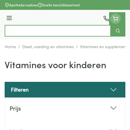
Ga naar de inhoud
Apothekersadvies
Snelle beschikbaarheid
Menu
Zoek
Product, merk, categorie...
Home
/
Dieet, voeding en vitamines
/
Vitamines en supplemente
Vitamines voor kinderen
Filteren
Doorgaan naar productlijst
Prijs
filter