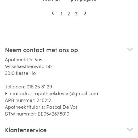
Pagina's
U lees momenteel pagina
Pagina
Pagina
1
2
3
Neem contact met ons op
Apotheek De Vos
Wilselsesteenweg 142
3010
Kessel-lo
Telefoon:
016 25 81 29
E-mailadres:
apotheekdevos@
gmail.com
APB nummer:
245212
Apotheek titularis:
Pascal De Vos
BTW nummer:
BE0542878019
Klantenservice