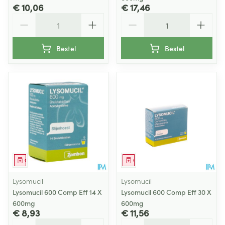
€ 10,06
€ 17,46
Aantal
Aantal
Bestel
Bestel
Geneesmiddel
Geneesmiddel
Lysomucil
Lysomucil
Lysomucil 600 Comp Eff 14 X
Lysomucil 600 Comp Eff 30 X
600mg
600mg
€ 8,93
€ 11,56
Aantal
Aantal