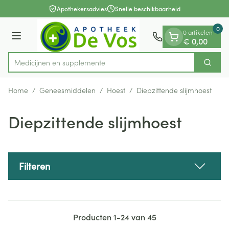
Dia 1 van 1
Ga naar de inhoud
Apothekersadvies
Snelle beschikbaarheid
0
0 artikelen
Menu
€ 0,00
Med
Zoek
Product, merk, categorie...
Home
/
Geneesmiddelen
/
Hoest
/
Diepzittende slijmhoest
Diepzittende slijmhoest
Filteren
Producten
1
-
24
van
45