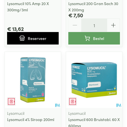
Lysomucil 10% Amp 20 X
Lysomucil 200 Gran Sach 30
300mg/3ml
X 200mg
€ 7,50
Aantal
€ 13,62
Reserveer
Bestel
Geneesmiddel
Geneesmiddel
Lysomucil
Lysomucil
Lysomucil 4% Siroop 200ml
Lysomucil 600 Bruistabl. 60 X
600mg