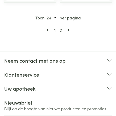
Toon
per pagina
Pagina's
U lees momenteel pagina
Pagina
1
2
Neem contact met ons op
Klantenservice
Uw apotheek
Nieuwsbrief
Blijf op de hoogte van nieuwe producten en promoties