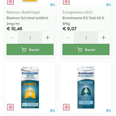
Geneesmiddel
Geneesmiddel
Bisolvon, Boehringer
Eurogenerics (EG)
Bisolvon Sol Inhal 1x100ml
Bromhexine EG Tabl 50 X
2mg/ml
8Mg
€ 10,46
€ 9,07
Aantal
Aantal
Bestel
Bestel
Geneesmiddel
Geneesmiddel