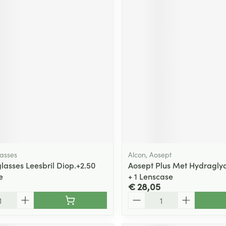
asses
Alcon, Aosept
asses Leesbril Diop.+2.50
Aosept Plus Met Hydragly
e
+ 1 Lenscase
€ 28,05
Aantal