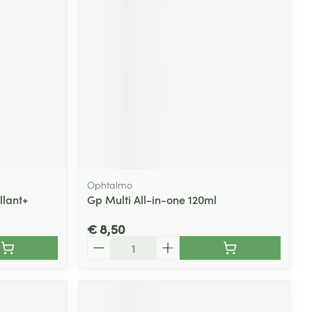
Ophtalmo
llant+
Gp Multi All-in-one 120ml
€ 8,50
Aantal