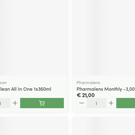
ging
Supplementen
Insectenwe
Mondmaskers
middelen
ssen
 -
id
d
ean
Pharmalens
ean All In One 1x360ml
Pharmalens Monthly -3,00
€ 21,00
Zelfbruiner
Scheren
Aantal