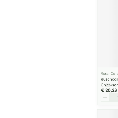
RuschCar
Ruschcar
Ch22+so
€ 20,23
Aantal