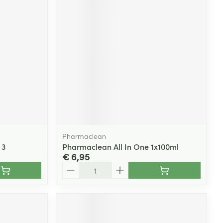
rende
Parfums en
geurproducten
Pharmaclean
 3
Pharmaclean All In One 1x100ml
€ 6,95
CBD
Aantal