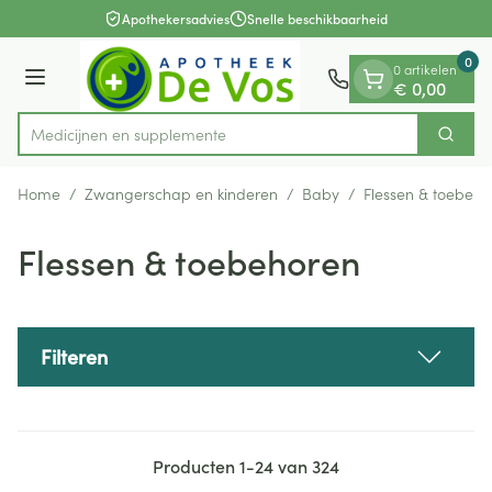
Dia 1 van 1
Ga naar de inhoud
Apothekersadvies
Snelle beschikbaarheid
0
0 artikelen
Menu
€ 0,00
Medic
Zoek
Product, merk, categorie...
Home
/
Zwangerschap en kinderen
/
Baby
/
Flessen & toebeho
Flessen & toebehoren
Filteren
Producten
1
-
24
van
324