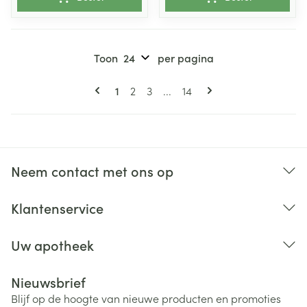
Toon
per pagina
Pagina's
U lees momenteel pagina
Pagina
Pagina
Pagina
1
2
3
...
14
Neem contact met ons op
Klantenservice
Uw apotheek
Nieuwsbrief
Blijf op de hoogte van nieuwe producten en promoties