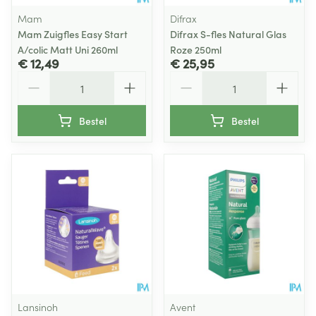
Mam
Difrax
Mam Zuigfles Easy Start
Difrax S-fles Natural Glas
A/colic Matt Uni 260ml
Roze 250ml
€ 12,49
€ 25,95
Aantal
Aantal
Bestel
Bestel
Lansinoh
Avent