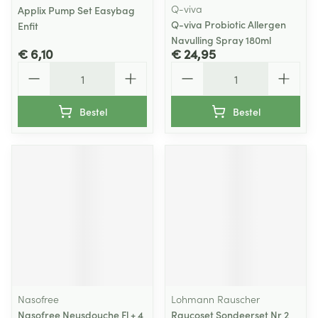
Q-viva
Applix Pump Set Easybag
Q-viva Probiotic Allergen
Enfit
Navulling Spray 180ml
€ 6,10
€ 24,95
Aantal
Aantal
Bestel
Bestel
Nasofree
Lohmann Rauscher
Nasofree Neusdouche Fl + 4
Raucoset Sondeerset Nr 2