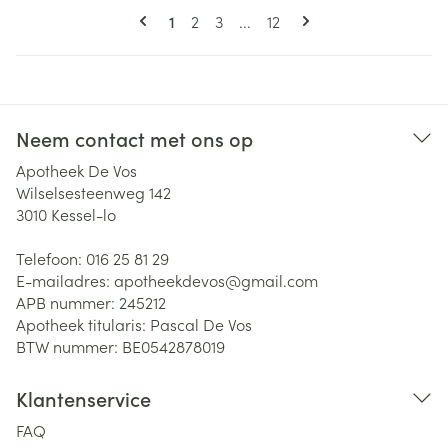
Pagina's
U lees momenteel pagina
Pagina
Pagina
Pagina
1
2
3
...
12
Neem contact met ons op
Apotheek De Vos
Wilselsesteenweg 142
3010
Kessel-lo
Telefoon:
016 25 81 29
E-mailadres:
apotheekdevos@
gmail.com
APB nummer:
245212
Apotheek titularis:
Pascal De Vos
BTW nummer:
BE0542878019
Klantenservice
FAQ