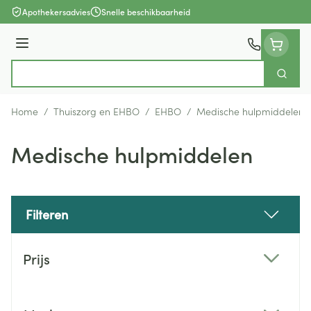
Ga naar de inhoud
Apothekersadvies
Snelle beschikbaarheid
Menu
Zoek
Product, merk, categorie...
Home
/
Thuiszorg en EHBO
/
EHBO
/
Medische hulpmiddelen
Medische hulpmiddelen
Filteren
Doorgaan naar productlijst
Prijs
filter