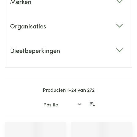
Merken
filter
Organisaties
filter
Dieetbeperkingen
filter
Producten
1
-
24
van
272
Sorteer op: