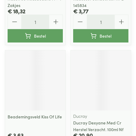
Zakjes
145834
€ 18,32
€ 3,77
Aantal
Aantal
Bestel
Bestel
Ducray
Beademingsveld Kiss Of Life
Ducray Dexyane Med Cr
Herstel Verzacht. 100ml Nf
€ 3,63
€ 20,90