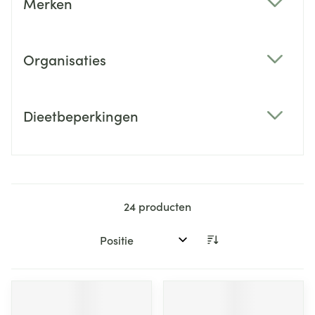
Merken
filter
Organisaties
filter
Dieetbeperkingen
filter
24
producten
Sorteer op: