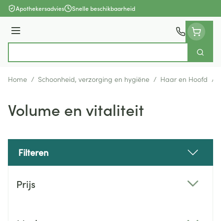
Ga naar de inhoud
Apothekersadvies
Snelle beschikbaarheid
Menu
Zoek
Product, merk, categorie...
Home
/
Schoonheid, verzorging en hygiëne
/
Haar en Hoofd
/
Volume en vitaliteit
Filteren
Doorgaan naar productlijst
Prijs
filter