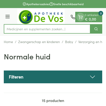
Dia 1 van 1
Ga naar de inhoud
Apothekersadvies
Snelle beschikbaarheid
0
0 artikelen
Menu
€ 0,00
Medicijnen en supplementen zoeken.
Zoek
Product, merk, categorie...
Home
/
Zwangerschap en kinderen
/
Baby
/
Verzorging en hyg
Normale huid
Filteren
15
producten