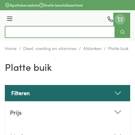
Ga naar de inhoud
Apothekersadvies
Snelle beschikbaarheid
Menu
Zoek
Product, merk, categorie...
Home
/
Dieet, voeding en vitamines
/
Afslanken
/
Platte buik
Platte buik
Filteren
Doorgaan naar productlijst
Prijs
filter