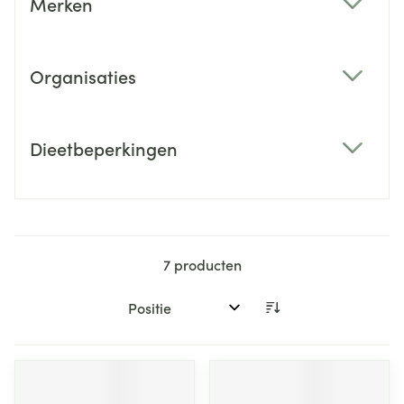
Merken
filter
Organisaties
filter
Dieetbeperkingen
filter
7
producten
Sorteer op: