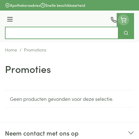
Ga naar de inhoud
Apothekersadvies
Snelle beschikbaarheid
Menu
Zoek
Product, merk, categorie...
Home
/
Promotions
Promoties
Geen producten gevonden voor deze selectie.
Neem contact met ons op