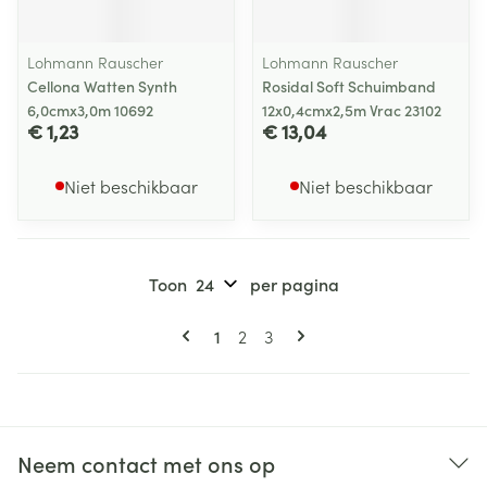
Lohmann Rauscher
Lohmann Rauscher
Cellona Watten Synth
Rosidal Soft Schuimband
6,0cmx3,0m 10692
12x0,4cmx2,5m Vrac 23102
€ 1,23
€ 13,04
Niet beschikbaar
Niet beschikbaar
Toon
per pagina
Pagina's
U lees momenteel pagina
Pagina
Pagina
1
2
3
Neem contact met ons op