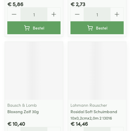
€ 5,86
€ 2,73
Aantal
Aantal
Bestel
Bestel
Bausch & Lomb
Lohmann Rauscher
Bloxang Zalf 30g
Rosidal Soft Schuimband
10x0,2cmx2,0m 2 13016
€ 10,40
€ 14,46
Aantal
Aantal