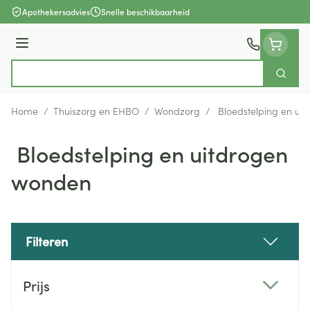
Ga naar de inhoud
Apothekersadvies
Snelle beschikbaarheid
Menu
Zoek
Product, merk, categorie...
Home
/
Thuiszorg en EHBO
/
Wondzorg
/
Bloedstelping en ui
Bloedstelping en uitdrogen
wonden
Filteren
Doorgaan naar productlijst
Prijs
filter