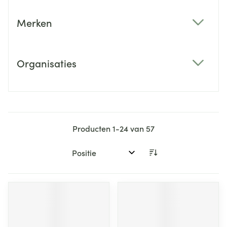
Merken
filter
Organisaties
filter
Producten
1
-
24
van
57
Sorteer op: