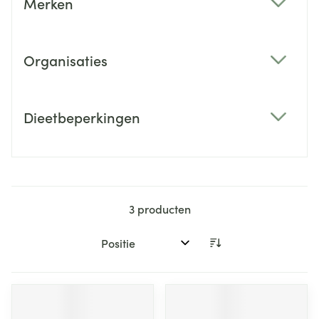
Merken
filter
Organisaties
filter
Dieetbeperkingen
filter
3
producten
Sorteer op: