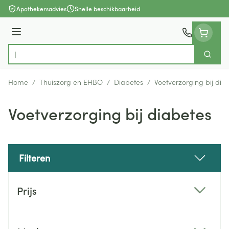
Ga naar de inhoud
Apothekersadvies
Snelle beschikbaarheid
Menu
Zoek
Product, merk, categorie...
Home
/
Thuiszorg en EHBO
/
Diabetes
/
Voetverzorging bij dia
Voetverzorging bij diabetes
Filteren
Doorgaan naar productlijst
Prijs
filter