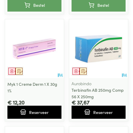
Bestel
Bestel
Geneesmiddel
Op voorschrift
Geneesmiddel
Op voorschrift
Aurobindo
Myk 1 Creme Derm 1 X 30g
Terbinafin AB 250mg Comp
1%
56 X 250mg
€ 12,20
€ 37,67
Reserveer
Reserveer