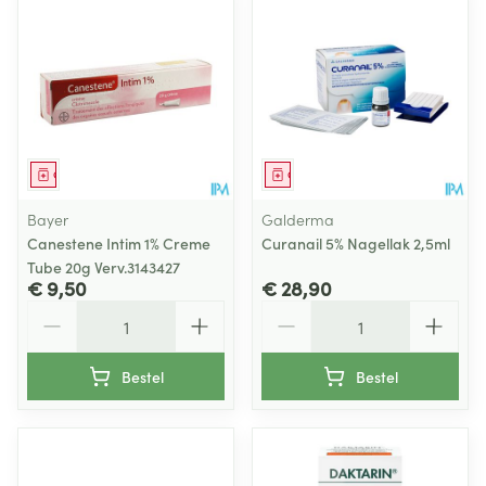
Geneesmiddel
Geneesmiddel
Bayer
Galderma
Canestene Intim 1% Creme
Curanail 5% Nagellak 2,5ml
Tube 20g Verv.3143427
€ 9,50
€ 28,90
Aantal
Aantal
Bestel
Bestel