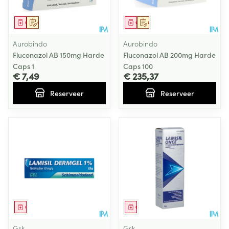
Geneesmiddel
Op voorschrift
Geneesmiddel
Op voorschrift
Aurobindo
Aurobindo
Fluconazol AB 150mg Harde
Fluconazol AB 200mg Harde
Caps 1
Caps 100
€ 7,49
€ 235,37
Reserveer
Reserveer
Geneesmiddel
Geneesmiddel
Gsk
Gsk