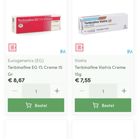
Geneesmiddel
Geneesmiddel
Eurogenerics (EG)
Viatris
Terbinafine EG 1% Creme 15
Terbinafine Viatris Creme
Gr
15g
€ 8,67
€ 7,55
Aantal
Aantal
Bestel
Bestel