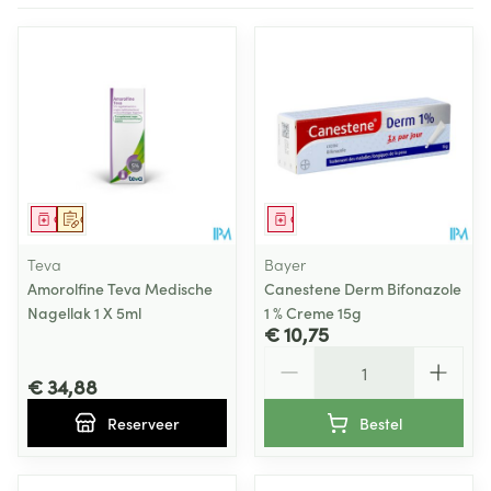
Geneesmiddel
Op voorschrift
Geneesmiddel
Teva
Bayer
Amorolfine Teva Medische
Canestene Derm Bifonazole
Nagellak 1 X 5ml
1 % Creme 15g
€ 10,75
Aantal
€ 34,88
Reserveer
Bestel