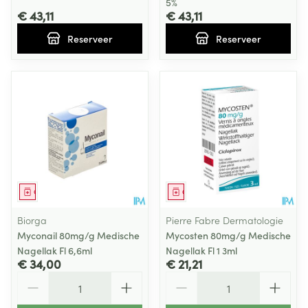
5%
€ 43,11
€ 43,11
Reserveer
Reserveer
Geneesmiddel
Geneesmiddel
Biorga
Pierre Fabre Dermatologie
Myconail 80mg/g Medische
Mycosten 80mg/g Medische
Nagellak Fl 6,6ml
Nagellak Fl 1 3ml
€ 34,00
€ 21,21
Aantal
Aantal