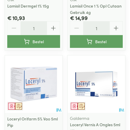
Lamisil Dermgel 1% 15g
Lamisil Once 1 % Opl Cutaan
Gebruik 4g
€ 10,93
€ 14,99
Aantal
Aantal
Bestel
Bestel
Geneesmiddel
Op voorschrift
Geneesmiddel
Op voorschrift
Galderma
Loceryl Orifarm 5% Vao 5ml
Loceryl Vernis A Ongles 5ml
Pip