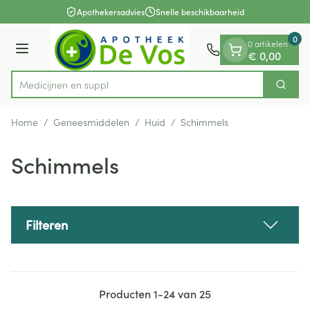
Dia 1 van 1
Ga naar de inhoud
Apothekersadvies
Snelle beschikbaarheid
0
0 artikelen
Menu
€ 0,00
M
Zoek
Product, merk, categorie...
Home
/
Geneesmiddelen
/
Huid
/
Schimmels
Schimmels
Filteren
Producten
1
-
24
van
25