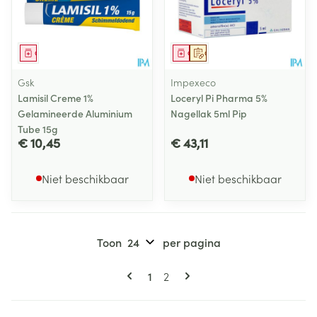
Geneesmiddel
Geneesmiddel
Op voorschrift
Gsk
Impexeco
Lamisil Creme 1%
Loceryl Pi Pharma 5%
Gelamineerde Aluminium
Nagellak 5ml Pip
Tube 15g
€ 10,45
€ 43,11
Niet beschikbaar
Niet beschikbaar
Toon
per pagina
Pagina's
U lees momenteel pagina
Pagina
1
2