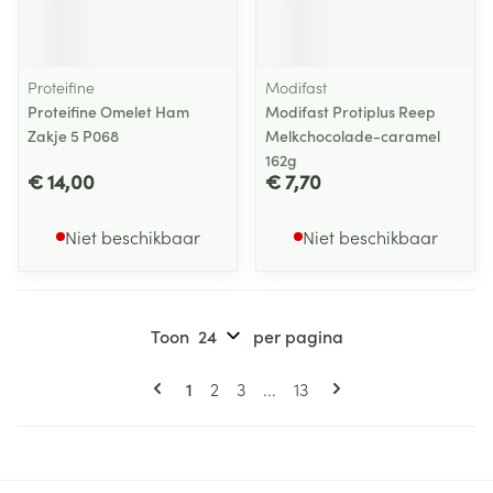
Proteifine
Modifast
Proteifine Omelet Ham
Modifast Protiplus Reep
Zakje 5 P068
Melkchocolade-caramel
162g
€ 14,00
€ 7,70
Niet beschikbaar
Niet beschikbaar
Toon
per pagina
Pagina's
U lees momenteel pagina
Pagina
Pagina
Pagina
1
2
3
...
13