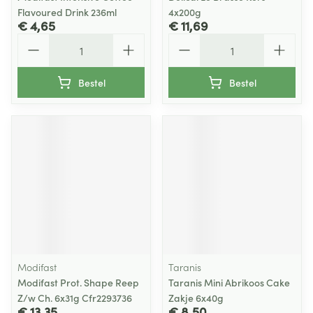
Flavoured Drink 236ml
4x200g
€ 4,65
€ 11,69
Aantal
Aantal
Bestel
Bestel
Modifast
Taranis
Modifast Prot. Shape Reep
Taranis Mini Abrikoos Cake
Z/w Ch. 6x31g Cfr2293736
Zakje 6x40g
€ 13,35
€ 8,50