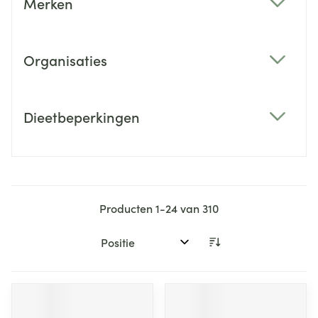
Merken
filter
Organisaties
filter
Dieetbeperkingen
filter
Producten
1
-
24
van
310
Sorteer op: