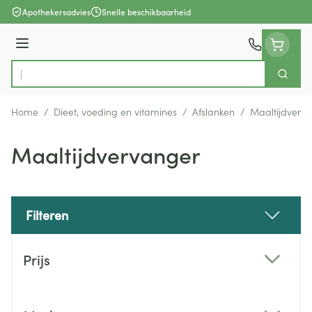
Ga naar de inhoud
Apothekersadvies
Snelle beschikbaarheid
Menu
Zoek
Product, merk, categorie...
Home
/
Dieet, voeding en vitamines
/
Afslanken
/
Maaltijdverv
Maaltijdvervanger
Filteren
Doorgaan naar productlijst
Prijs
filter