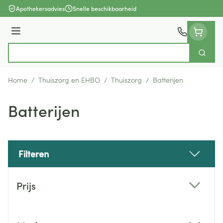
Ga naar de inhoud
Apothekersadvies
Snelle beschikbaarheid
Menu
Zoek
Product, merk, categorie...
Home
/
Thuiszorg en EHBO
/
Thuiszorg
/
Batterijen
Batterijen
Filteren
Doorgaan naar productlijst
Prijs
filter