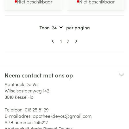
Niet beschikbaar
Niet beschikbaar
Toon
per pagina
Pagina's
U lees momenteel pagina
Pagina
1
2
Neem contact met ons op
Apotheek De Vos
Wilselsesteenweg 142
3010
Kessel-lo
Telefoon:
016 25 81 29
E-mailadres:
apotheekdevos@
gmail.com
APB nummer:
245212
Apotheek titularis:
Pascal De Vos