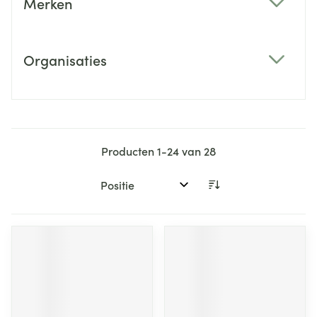
Merken
filter
Organisaties
filter
Producten
1
-
24
van
28
Sorteer op: