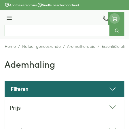
Ga naar de inhoud
Apothekersadvies
Snelle beschikbaarheid
Menu
Zoek
Product, merk, categorie...
Home
/
Natuur geneeskunde
/
Aromatherapie
/
Essentiële olië
Ademhaling
Filteren
Doorgaan naar productlijst
Prijs
filter