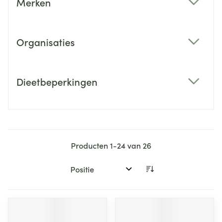
Merken
filter
Organisaties
filter
Dieetbeperkingen
filter
Producten
1
-
24
van
26
Sorteer op: