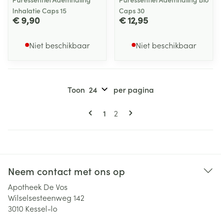
Inhalatie Caps 15
Caps 30
€ 9,90
€ 12,95
Niet beschikbaar
Niet beschikbaar
Toon
per pagina
Pagina's
U lees momenteel pagina
Pagina
1
2
Neem contact met ons op
Apotheek De Vos
Wilselsesteenweg 142
3010
Kessel-lo