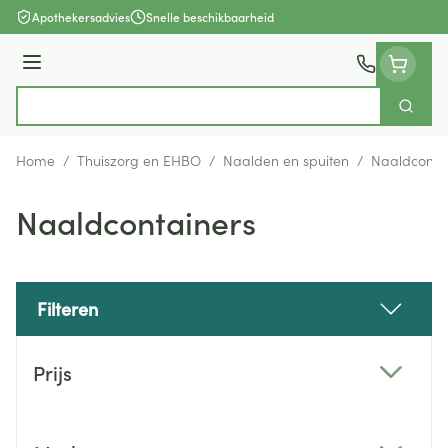
Ga naar de inhoud
Apothekersadvies
Snelle beschikbaarheid
Menu
Zoek
Product, merk, categorie...
Home
/
Thuiszorg en EHBO
/
Naalden en spuiten
/
Naaldconta
Naaldcontainers
Filteren
Doorgaan naar productlijst
Prijs
filter