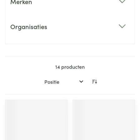
Merken
filter
Organisaties
filter
14
producten
Sorteer op: