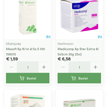
Molnlycke
Hartmann
Mesoft Kp N/st 4l 5x 5 100
Medicomp Kp Ster Extra 6l
156015
5x5cm 30g 25x2
€ 1,59
€ 6,58
Aantal
Aantal
Bestel
Bestel