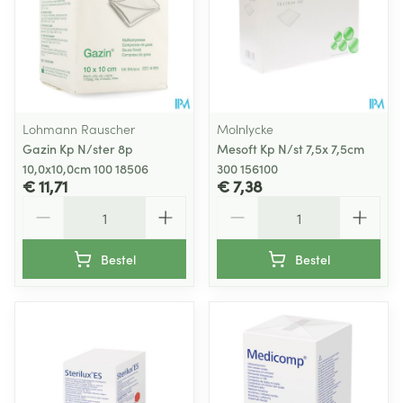
Lohmann Rauscher
Molnlycke
Gazin Kp N/ster 8p
Mesoft Kp N/st 7,5x 7,5cm
10,0x10,0cm 100 18506
300 156100
€ 11,71
€ 7,38
Aantal
Aantal
Bestel
Bestel