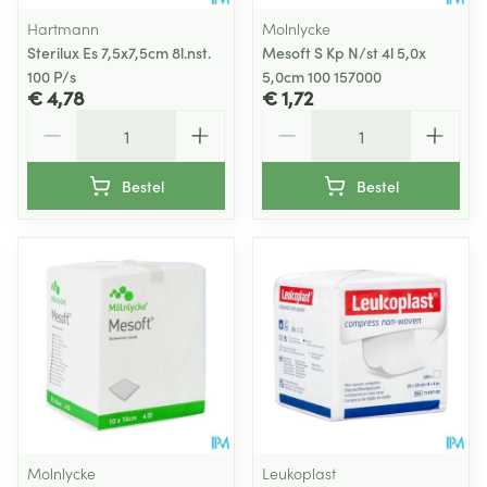
Hartmann
Molnlycke
Sterilux Es 7,5x7,5cm 8l.nst.
Mesoft S Kp N/st 4l 5,0x
100 P/s
5,0cm 100 157000
€ 4,78
€ 1,72
Aantal
Aantal
Bestel
Bestel
Molnlycke
Leukoplast