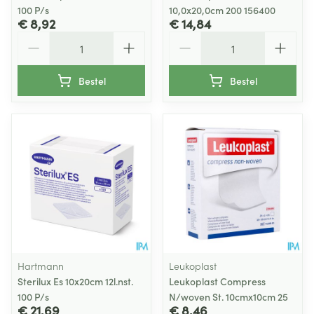
100 P/s
10,0x20,0cm 200 156400
€ 8,92
€ 14,84
Aantal
Aantal
Bestel
Bestel
Hartmann
Leukoplast
Sterilux Es 10x20cm 12l.nst.
Leukoplast Compress
100 P/s
N/woven St. 10cmx10cm 25
€ 21,69
€ 8,46