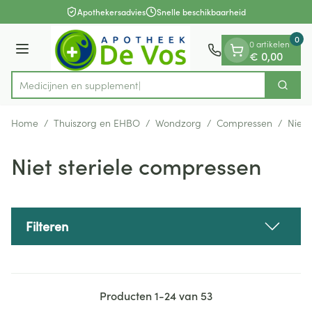
Dia 1 van 1
Ga naar de inhoud
Apothekersadvies
Snelle beschikbaarheid
0
0 artikelen
Menu
€ 0,00
Medi
Zoek
Product, merk, categorie...
Home
/
Thuiszorg en EHBO
/
Wondzorg
/
Compressen
/
Niet 
Niet steriele compressen
Filteren
Producten
1
-
24
van
53