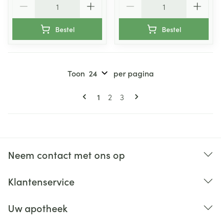
Bestel
Bestel
Toon
per pagina
Pagina's
U lees momenteel pagina
Pagina
Pagina
1
2
3
Neem contact met ons op
Klantenservice
Uw apotheek