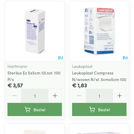
Hartmann
Leukoplast
Sterilux Es 5x5cm 12l.nst. 100
Leukoplast Compress
P/s
N/woven N/st. 5cmx5cm 100
€ 3,57
€ 1,83
Aantal
Aantal
Bestel
Bestel