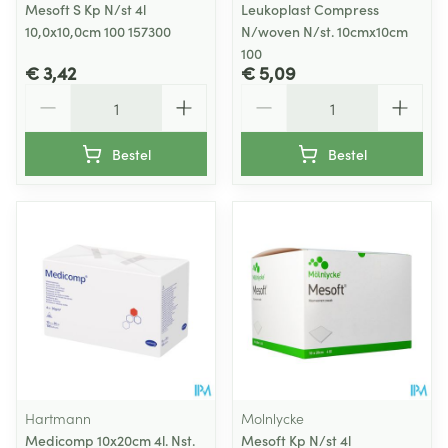
Mesoft S Kp N/st 4l
Leukoplast Compress
10,0x10,0cm 100 157300
N/woven N/st. 10cmx10cm
100
€ 3,42
€ 5,09
Aantal
Aantal
Bestel
Bestel
Hartmann
Molnlycke
Medicomp 10x20cm 4l. Nst.
Mesoft Kp N/st 4l