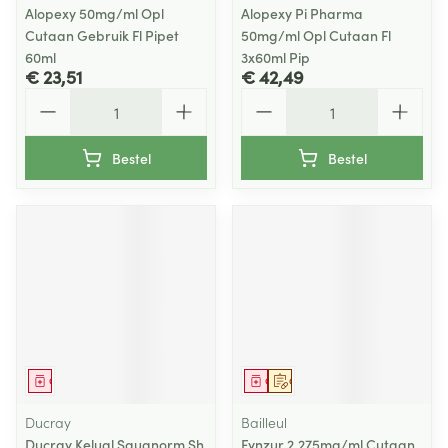
Alopexy 50mg/ml Opl
Alopexy Pi Pharma
Cutaan Gebruik Fl Pipet
50mg/ml Opl Cutaan Fl
60ml
3x60ml Pip
€ 23,51
€ 42,49
Aantal
Aantal
Bestel
Bestel
Geneesmiddel
Geneesmiddel
Op voorschrift
Ducray
Bailleul
Ducray Kelual Squanorm Sh
Fynzur 2,275mg/ml Cutaan