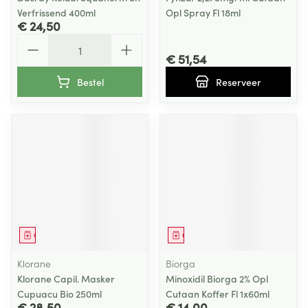
Verfrissend 400ml
Opl Spray Fl 18ml
€ 24,50
Aantal
€ 51,54
Bestel
Reserveer
Geneesmiddel
Geneesmiddel
Klorane
Biorga
Klorane Capil. Masker
Minoxidil Biorga 2% Opl
Cupuacu Bio 250ml
Cutaan Koffer Fl 1x60ml
€ 28,50
€ 14,00