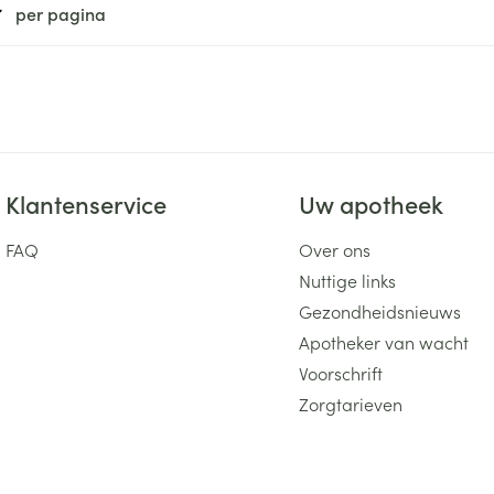
per pagina
ging
Supplementen
Insectenwe
Mondmaskers
middelen
ssen
 -
id
d
Klantenservice
Uw apotheek
FAQ
Over ons
Nuttige links
Gezondheidsnieuws
Apotheker van wacht
Zelfbruiner
Scheren
Voorschrift
Zorgtarieven