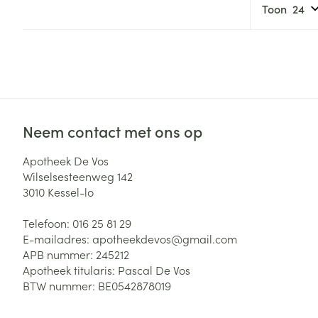
Haar
Toon
Gezichtsverzor
Pillendozen en
accessoires
Pigmentstoorni
Gevoelige huid
geïrriteerde hu
Gemengde hui
Neem contact met ons op
Doffe huid
Apotheek De Vos
Toon meer
Wilselsesteenweg 142
3010
Kessel-lo
Telefoon:
016 25 81 29
Snurken
E-mailadres:
apotheekdevos@
gmail.com
APB nummer:
245212
Apotheek titularis:
Pascal De Vos
BTW nummer:
BE0542878019