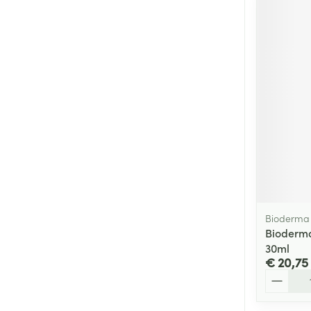
Bioderma
Bioderm
30ml
€ 20,75
Aantal