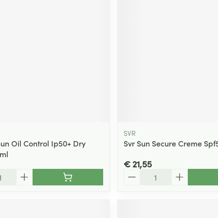
ging
Supplementen
Insectenwe
Mondmaskers
middelen
ssen
 -
id
d
SVR
un Oil Control Ip50+ Dry
Svr Sun Secure Creme Spf
0ml
Zelfbruiner
Scheren
€ 21,55
Aantal