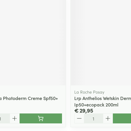
La Roche Posay
a Photoderm Creme Spf50+
Lrp Anthelios Wetskin De
Ip50+ecopack 200ml
€ 29,95
Aantal