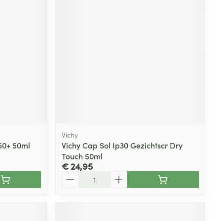
rende
Parfums en
geurproducten
Vichy
50+ 50ml
Vichy Cap Sol Ip30 Gezichtscr Dry
Touch 50ml
CBD
€ 24,95
Aantal