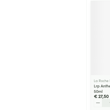
La Roche
Lrp Anth
50ml
€ 27,50
Aantal