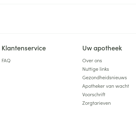
ging
Supplementen
Insectenwe
Mondmaskers
middelen
ssen
 -
id
Klantenservice
Uw apotheek
d
FAQ
Over ons
Nuttige links
Gezondheidsnieuws
Apotheker van wacht
Voorschrift
Zelfbruiner
Scheren
Zorgtarieven