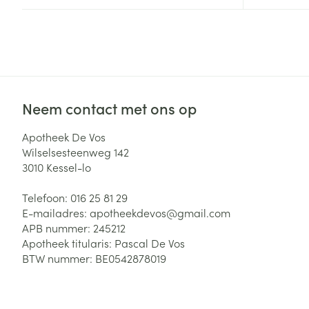
Haar
Gezichtsverzor
Pillendozen en
accessoires
Pigmentstoorni
Gevoelige huid
geïrriteerde hu
Neem contact met ons op
Gemengde hui
Doffe huid
Apotheek De Vos
Wilselsesteenweg 142
Toon meer
3010
Kessel-lo
Telefoon:
016 25 81 29
E-mailadres:
apotheekdevos@
gmail.com
Snurken
APB nummer:
245212
Apotheek titularis:
Pascal De Vos
BTW nummer:
BE0542878019