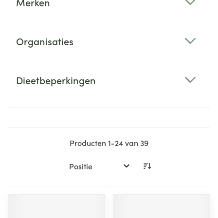
Merken
filter
Organisaties
filter
Dieetbeperkingen
filter
Producten
1
-
24
van
39
Sorteer op: