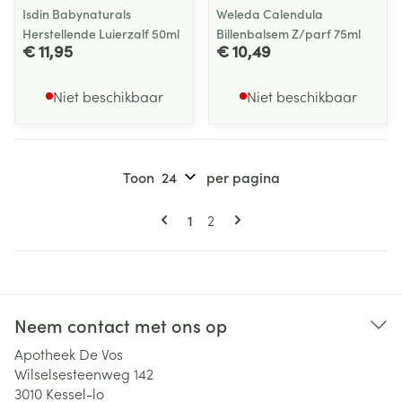
Isdin Babynaturals
Weleda Calendula
Herstellende Luierzalf 50ml
Billenbalsem Z/parf 75ml
€ 11,95
€ 10,49
Niet beschikbaar
Niet beschikbaar
Toon
per pagina
Pagina's
U lees momenteel pagina
Pagina
1
2
Neem contact met ons op
Apotheek De Vos
Wilselsesteenweg 142
3010
Kessel-lo