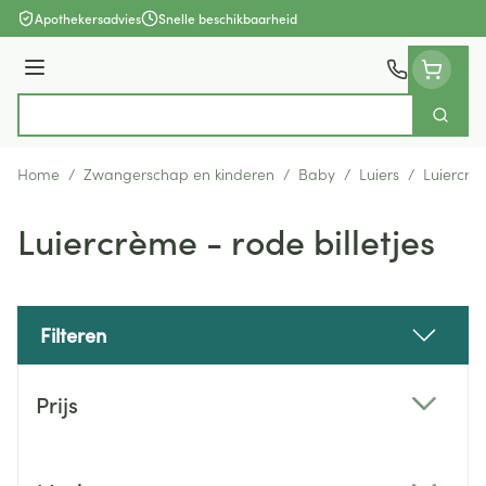
Ga naar de inhoud
Apothekersadvies
Snelle beschikbaarheid
Menu
Zoek
Product, merk, categorie...
Home
/
Zwangerschap en kinderen
/
Baby
/
Luiers
/
Luiercrèm
Luiercrème - rode billetjes
Filteren
Doorgaan naar productlijst
Prijs
filter